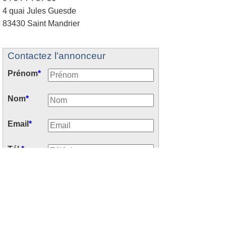
4 quai Jules Guesde
83430 Saint Mandrier
Contactez l'annonceur
Prénom
*
Nom
*
Email
*
Tél.
*
Début séjour
Nb semaines