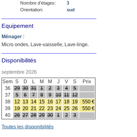
Nombre d'étages:
3
Orientation:
sud
Equipement
Ménager :
Micro ondes, Lave-vaisselle, Lave-linge.
Disponibilités
septembre 2026
Sem
S
D
L
M
M
J
V
S
Prix
36
29
30
31
1
2
3
4
5
37
5
6
7
8
9
10
11
12
38
12
13
14
15
16
17
18
19
550 €
39
19
20
21
22
23
24
25
26
550 €
40
26
27
28
29
30
1
2
3
Toutes les disponibilités