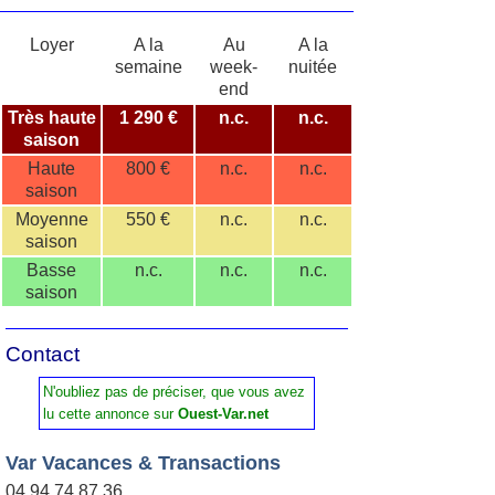
Loyer
A la
Au
A la
semaine
week-
nuitée
end
Très haute
1 290 €
n.c.
n.c.
saison
Haute
800 €
n.c.
n.c.
saison
Moyenne
550 €
n.c.
n.c.
saison
Basse
n.c.
n.c.
n.c.
saison
Contact
N'oubliez pas de préciser, que vous avez
lu cette annonce sur
Ouest-Var.net
Var Vacances & Transactions
04 94 74 87 36