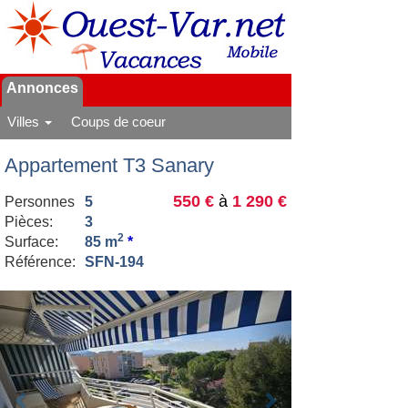
Annonces
Villes
Coups de coeur
Appartement T3 Sanary
550 €
à
1 290 €
Personnes
5
Pièces:
3
2
Surface:
85 m
*
Référence:
SFN-194