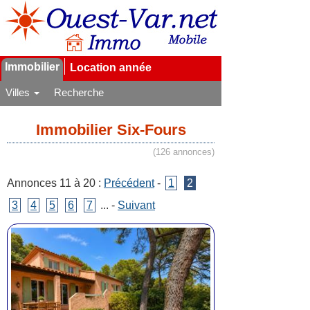
Immobilier
Location année
Villes
Recherche
Immobilier Six-Fours
(126 annonces)
Annonces 11 à 20 :
Précédent
-
1
2
3
4
5
6
7
... -
Suivant