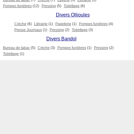
Bureau de tabac
(7)
Crèche
(7)
Laverie
(3)
Librairie
(1)
Pompes funèbres
(12)
Pressing
(5)
Toilettage
(6)
Divers Ollioules
Crèche
(6)
Librairie
(1)
Papeterie
(1)
Pompes funèbres
(4)
Presse Journaux
(1)
Pressing
(2)
Toilettage
(3)
Divers Bandol
Bureau de tabac
(5)
Crèche
(3)
Pompes funèbres
(1)
Pressing
(2)
Toilettage
(1)