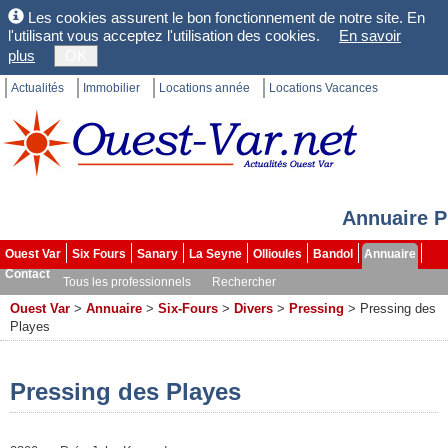
Les cookies assurent le bon fonctionnement de notre site. En
l'utilisant vous acceptez l'utilisation des cookies.
En savoir
plus
OK
Actualités
Immobilier
Locations année
Locations Vacances
Annuaire P
Ouest Var
Six Fours
Sanary
La Seyne
Ollioules
Bandol
Annuaire
Contact
Tous les professionnels
Rechercher
Ouest Var
>
Annuaire
>
Six-Fours
>
Divers
>
Pressing
>
Pressing des
Playes
Pressing des Playes