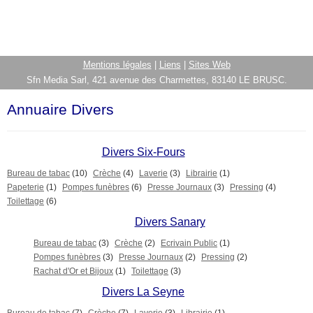
Mentions légales
|
Liens
|
Sites Web
Sfn Media Sarl, 421 avenue des Charmettes, 83140 LE BRUSC.
Annuaire Divers
Divers Six-Fours
Bureau de tabac
(10)
Crèche
(4)
Laverie
(3)
Librairie
(1)
Papeterie
(1)
Pompes funèbres
(6)
Presse Journaux
(3)
Pressing
(4)
Toilettage
(6)
Divers Sanary
Bureau de tabac
(3)
Crèche
(2)
Ecrivain Public
(1)
Pompes funèbres
(3)
Presse Journaux
(2)
Pressing
(2)
Rachat d'Or et Bijoux
(1)
Toilettage
(3)
Divers La Seyne