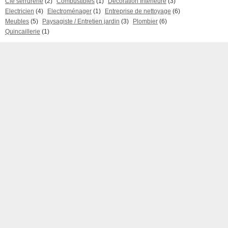
Clé serrurerie
(2)
Combustibles
(1)
Décoration Intérieure
(3)
Electricien
(4)
Electroménager
(1)
Entreprise de nettoyage
(6)
Meubles
(5)
Paysagiste / Entretien jardin
(3)
Plombier
(6)
Quincaillerie
(1)