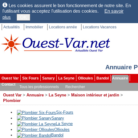
Les cookies assurent le bon fonctionnement de notre site. En
l'utilisant vous acceptez l'utilisation des cookies.
En savoir
plus
OK
Actualités
Immobilier
Locations année
Locations Vacances
Annuaire P
Ouest Var
Six Fours
Sanary
La Seyne
Ollioules
Bandol
Annuaire
Contact
Tous les professionnels
Rechercher
Ouest Var
>
Annuaire
>
La Seyne
>
Maison intérieur et jardin
>
Plombier
Six-Fours
Sanary
La Seyne
Ollioules
Bandol