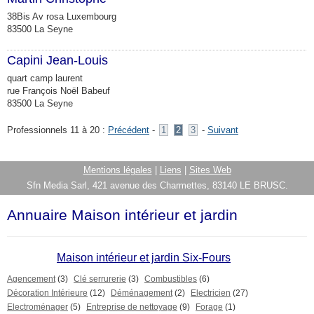
38Bis Av rosa Luxembourg
83500 La Seyne
Capini Jean-Louis
quart camp laurent
rue François Noël Babeuf
83500 La Seyne
Professionnels 11 à 20 :
Précédent
-
1
2
3
-
Suivant
Mentions légales
|
Liens
|
Sites Web
Sfn Media Sarl, 421 avenue des Charmettes, 83140 LE BRUSC.
Annuaire Maison intérieur et jardin
Maison intérieur et jardin Six-Fours
Agencement
(3)
Clé serrurerie
(3)
Combustibles
(6)
Décoration Intérieure
(12)
Déménagement
(2)
Electricien
(27)
Electroménager
(5)
Entreprise de nettoyage
(9)
Forage
(1)