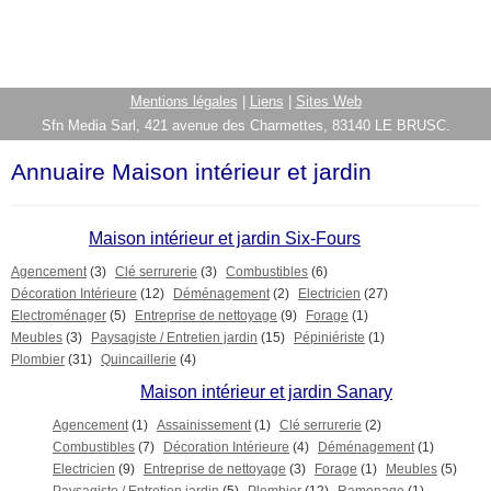
Mentions légales
|
Liens
|
Sites Web
Sfn Media Sarl, 421 avenue des Charmettes, 83140 LE BRUSC.
Annuaire Maison intérieur et jardin
Maison intérieur et jardin Six-Fours
Agencement
(3)
Clé serrurerie
(3)
Combustibles
(6)
Décoration Intérieure
(12)
Déménagement
(2)
Electricien
(27)
Electroménager
(5)
Entreprise de nettoyage
(9)
Forage
(1)
Meubles
(3)
Paysagiste / Entretien jardin
(15)
Pépiniériste
(1)
Plombier
(31)
Quincaillerie
(4)
Maison intérieur et jardin Sanary
Agencement
(1)
Assainissement
(1)
Clé serrurerie
(2)
Combustibles
(7)
Décoration Intérieure
(4)
Déménagement
(1)
Electricien
(9)
Entreprise de nettoyage
(3)
Forage
(1)
Meubles
(5)