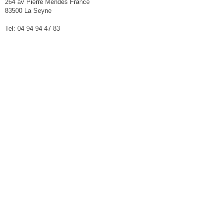
264 av Pierre Mendès France
83500 La Seyne
Tel: 04 94 94 47 83