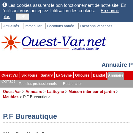
Les cookies assurent le bon fonctionnement de notre site. En
l'utilisant vous acceptez l'utilisation des cookies.
En savoir
plus
OK
Actualités
Immobilier
Locations année
Locations Vacances
Annuaire P
Ouest Var
Six Fours
Sanary
La Seyne
Ollioules
Bandol
Annuaire
Contact
Tous les professionnels
Rechercher
Ouest Var
>
Annuaire
>
La Seyne
>
Maison intérieur et jardin
>
Meubles
>
P.F Bureautique
P.F Bureautique