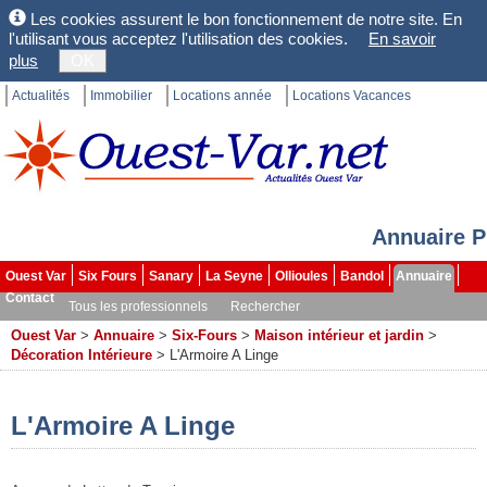
Les cookies assurent le bon fonctionnement de notre site. En
l'utilisant vous acceptez l'utilisation des cookies.
En savoir
plus
OK
Actualités
Immobilier
Locations année
Locations Vacances
Annuaire P
Ouest Var
Six Fours
Sanary
La Seyne
Ollioules
Bandol
Annuaire
Contact
Tous les professionnels
Rechercher
Ouest Var
>
Annuaire
>
Six-Fours
>
Maison intérieur et jardin
>
Décoration Intérieure
>
L'Armoire A Linge
L'Armoire A Linge