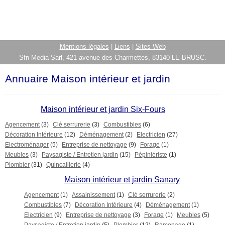
Mentions légales
|
Liens
|
Sites Web
Sfn Media Sarl, 421 avenue des Charmettes, 83140 LE BRUSC.
Annuaire Maison intérieur et jardin
Maison intérieur et jardin Six-Fours
Agencement
(3)
Clé serrurerie
(3)
Combustibles
(6)
Décoration Intérieure
(12)
Déménagement
(2)
Electricien
(27)
Electroménager
(5)
Entreprise de nettoyage
(9)
Forage
(1)
Meubles
(3)
Paysagiste / Entretien jardin
(15)
Pépiniériste
(1)
Plombier
(31)
Quincaillerie
(4)
Maison intérieur et jardin Sanary
Agencement
(1)
Assainissement
(1)
Clé serrurerie
(2)
Combustibles
(7)
Décoration Intérieure
(4)
Déménagement
(1)
Electricien
(9)
Entreprise de nettoyage
(3)
Forage
(1)
Meubles
(5)