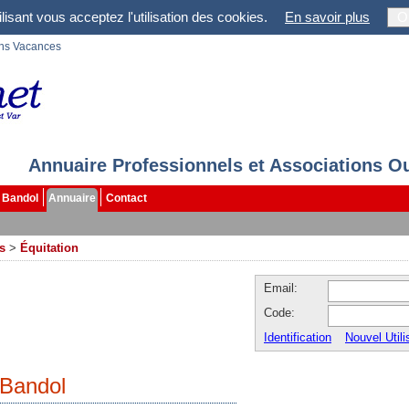
lisant vous acceptez l'utilisation des cookies.
En savoir plus
O
ons Vacances
Annuaire Professionnels et Associations O
Bandol
Annuaire
Contact
rs
>
Équitation
Email:
Code:
Identification
Nouvel Utili
 Bandol