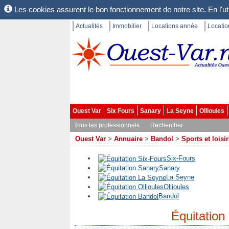
Les cookies assurent le bon fonctionnement de notre site. En l'uti
Actualités
Immobilier
Locations année
Locati
Ouest Var
Six Fours
Sanary
La Seyne
Ollioules
Tous les professionnels
Rechercher
Ouest Var
>
Annuaire
>
Bandol
>
Sports et loisi
Six-Fours
Sanary
La Seyne
Ollioules
Bandol
Équitation