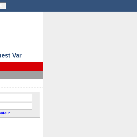
K
uest Var
sateur