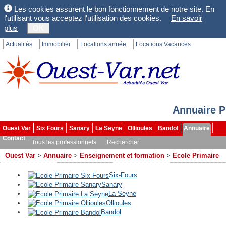
Les cookies assurent le bon fonctionnement de notre site. En
l'utilisant vous acceptez l'utilisation des cookies.
En savoir
plus
OK
Actualités
Immobilier
Locations année
Locations Vacances
Annuaire P
Ouest Var
Six Fours
Sanary
La Seyne
Ollioules
Bandol
Annuaire
Contact
Tous les professionnels
Rechercher
Ouest Var
>
Annuaire
>
Enseignement et formation
>
Ecole Primaire
Six-Fours
Sanary
La Seyne
Ollioules
Bandol