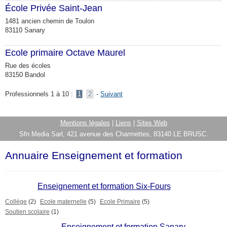
École Privée Saint-Jean
1481 ancien chemin de Toulon
83110 Sanary
Ecole primaire Octave Maurel
Rue des écoles
83150 Bandol
Professionnels 1 à 10 :
1
2
-
Suivant
Mentions légales
|
Liens
|
Sites Web
Sfn Media Sarl, 421 avenue des Charmettes, 83140 LE BRUSC.
Annuaire Enseignement et formation
Enseignement et formation Six-Fours
Collège
(2)
Ecole maternelle
(5)
Ecole Primaire
(5)
Soutien scolaire
(1)
Enseignement et formation Sanary