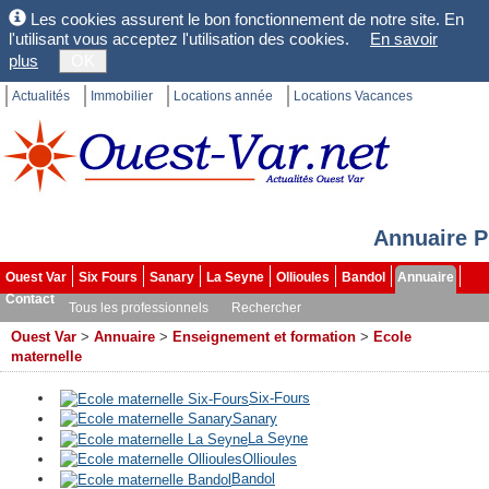
Les cookies assurent le bon fonctionnement de notre site. En
l'utilisant vous acceptez l'utilisation des cookies.
En savoir
plus
OK
Actualités
Immobilier
Locations année
Locations Vacances
Annuaire P
Ouest Var
Six Fours
Sanary
La Seyne
Ollioules
Bandol
Annuaire
Contact
Tous les professionnels
Rechercher
Ouest Var
>
Annuaire
>
Enseignement et formation
>
Ecole
maternelle
Six-Fours
Sanary
La Seyne
Ollioules
Bandol