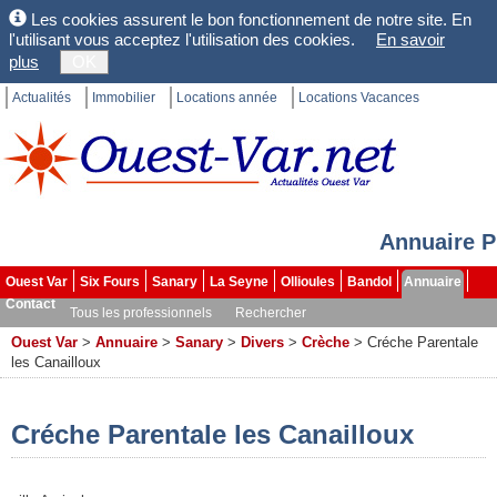
Les cookies assurent le bon fonctionnement de notre site. En
l'utilisant vous acceptez l'utilisation des cookies.
En savoir
plus
OK
Actualités
Immobilier
Locations année
Locations Vacances
Annuaire P
Ouest Var
Six Fours
Sanary
La Seyne
Ollioules
Bandol
Annuaire
Contact
Tous les professionnels
Rechercher
Ouest Var
>
Annuaire
>
Sanary
>
Divers
>
Crèche
>
Créche Parentale
les Canailloux
Créche Parentale les Canailloux