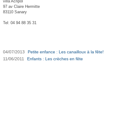
villa Acripol
97 av Claire Hermitte
83110 Sanary
Tel: 04 94 88 35 31
Créche Parentale les Canailloux sur Ouest-Var.net
04/07/2013
Petite enfance : Les canailloux à la fête!
11/06/2011
Enfants : Les crèches en fête