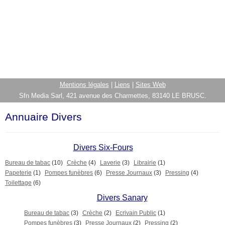
Mentions légales
|
Liens
|
Sites Web
Sfn Media Sarl, 421 avenue des Charmettes, 83140 LE BRUSC.
Annuaire Divers
Divers Six-Fours
Bureau de tabac
(10)
Crèche
(4)
Laverie
(3)
Librairie
(1)
Papeterie
(1)
Pompes funèbres
(6)
Presse Journaux
(3)
Pressing
(4)
Toilettage
(6)
Divers Sanary
Bureau de tabac
(3)
Crèche
(2)
Ecrivain Public
(1)
Pompes funèbres
(3)
Presse Journaux
(2)
Pressing
(2)