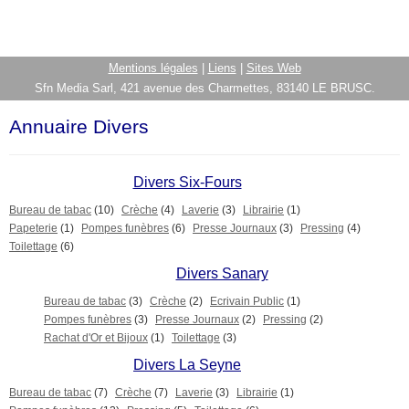
Mentions légales
|
Liens
|
Sites Web
Sfn Media Sarl, 421 avenue des Charmettes, 83140 LE BRUSC.
Annuaire Divers
Divers Six-Fours
Bureau de tabac
(10)
Crèche
(4)
Laverie
(3)
Librairie
(1)
Papeterie
(1)
Pompes funèbres
(6)
Presse Journaux
(3)
Pressing
(4)
Toilettage
(6)
Divers Sanary
Bureau de tabac
(3)
Crèche
(2)
Ecrivain Public
(1)
Pompes funèbres
(3)
Presse Journaux
(2)
Pressing
(2)
Rachat d'Or et Bijoux
(1)
Toilettage
(3)
Divers La Seyne
Bureau de tabac
(7)
Crèche
(7)
Laverie
(3)
Librairie
(1)