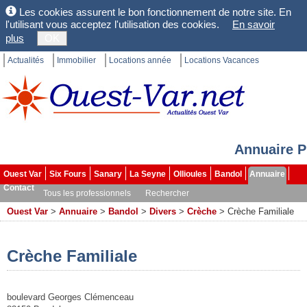
Les cookies assurent le bon fonctionnement de notre site. En
l'utilisant vous acceptez l'utilisation des cookies.
En savoir
plus
OK
Actualités
Immobilier
Locations année
Locations Vacances
Annuaire P
Ouest Var
Six Fours
Sanary
La Seyne
Ollioules
Bandol
Annuaire
Contact
Tous les professionnels
Rechercher
Ouest Var
>
Annuaire
>
Bandol
>
Divers
>
Crèche
>
Crèche Familiale
Crèche Familiale
boulevard Georges Clémenceau