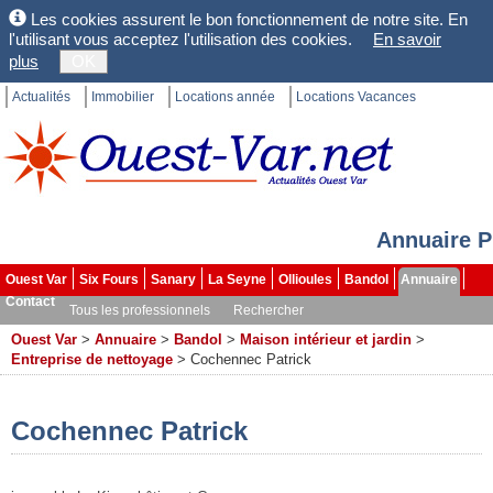
Les cookies assurent le bon fonctionnement de notre site. En
l'utilisant vous acceptez l'utilisation des cookies.
En savoir
plus
OK
Actualités
Immobilier
Locations année
Locations Vacances
Annuaire P
Ouest Var
Six Fours
Sanary
La Seyne
Ollioules
Bandol
Annuaire
Contact
Tous les professionnels
Rechercher
Ouest Var
>
Annuaire
>
Bandol
>
Maison intérieur et jardin
>
Entreprise de nettoyage
>
Cochennec Patrick
Cochennec Patrick