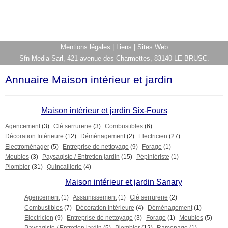
Mentions légales
|
Liens
|
Sites Web
Sfn Media Sarl, 421 avenue des Charmettes, 83140 LE BRUSC.
Annuaire Maison intérieur et jardin
Maison intérieur et jardin Six-Fours
Agencement
(3)
Clé serrurerie
(3)
Combustibles
(6)
Décoration Intérieure
(12)
Déménagement
(2)
Electricien
(27)
Electroménager
(5)
Entreprise de nettoyage
(9)
Forage
(1)
Meubles
(3)
Paysagiste / Entretien jardin
(15)
Pépiniériste
(1)
Plombier
(31)
Quincaillerie
(4)
Maison intérieur et jardin Sanary
Agencement
(1)
Assainissement
(1)
Clé serrurerie
(2)
Combustibles
(7)
Décoration Intérieure
(4)
Déménagement
(1)
Electricien
(9)
Entreprise de nettoyage
(3)
Forage
(1)
Meubles
(5)