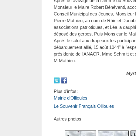
Après le ravivage de la flamme du Souveni
Monsieur le Maire Robert Bénéventi, acc
Conseil Municipal des Jeunes, Monsieur
Pierre Mathieu, au nom de Rhin et Danube
associations patriotiques, et Léa la dauph
déposé des gerbes. Puis Monsieur le Mair
Après le salut aux drapeaux les participan
débarquement allié, 15 août 1944" à l'es
présidente de l'ANACR, Mme Schmitt et d
M Mathieu.
Myrt
Plus d'infos:
Mairie d'Ollioules
Le Souvenir Français Ollioules
Autres photos: