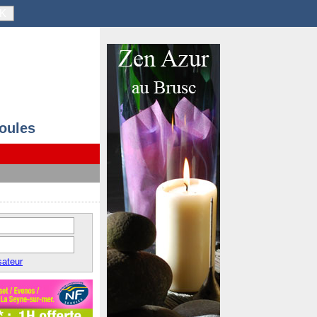
K
ioules
sateur