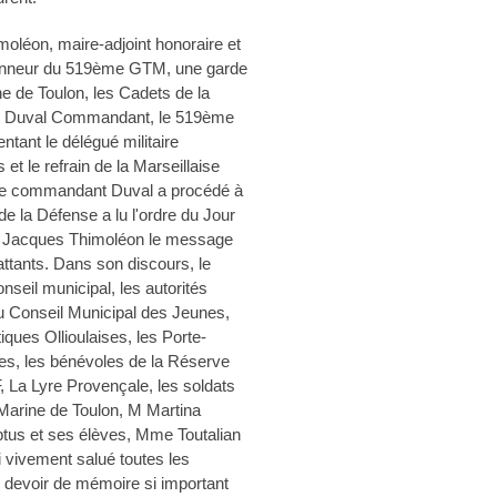
oléon, maire-adjoint honoraire et
honneur du 519ème GTM, une garde
ne de Toulon, les Cadets de la
l Duval Commandant, le 519ème
tant le délégué militaire
et le refrain de la Marseillaise
le commandant Duval a procédé à
e la Défense a lu l'ordre du Jour
et Jacques Thimoléon le message
ttants. Dans son discours, le
seil municipal, les autorités
s du Conseil Municipal des Jeunes,
ques Ollioulaises, les Porte-
es, les bénévoles de la Réserve
 La Lyre Provençale, les soldats
Marine de Toulon, M Martina
ptus et ses élèves, Mme Toutalian
si vivement salué toutes les
e devoir de mémoire si important