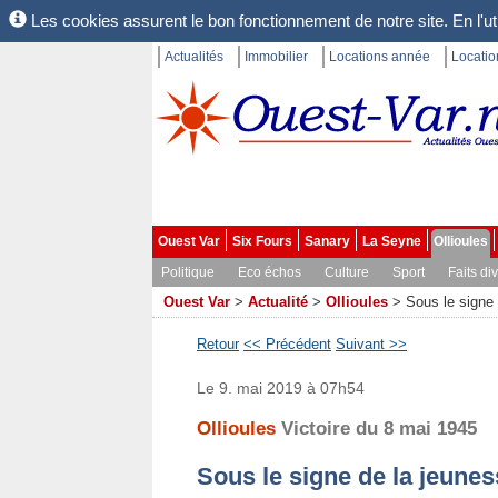
Les cookies assurent le bon fonctionnement de notre site. En l'uti
Actualités
Immobilier
Locations année
Locati
Ouest Var
Six Fours
Sanary
La Seyne
Ollioules
Politique
Eco échos
Culture
Sport
Faits di
Ouest Var
>
Actualité
>
Ollioules
>
Sous le signe 
Retour
<< Précédent
Suivant >>
Le 9. mai 2019 à 07h54
Ollioules
Victoire du 8 mai 1945
Sous le signe de la jeunes