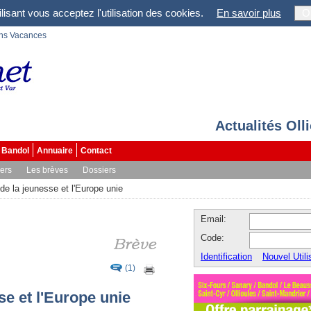
lisant vous acceptez l'utilisation des cookies.
En savoir plus
O
ons Vacances
Actualités Oll
Bandol
Annuaire
Contact
vers
Les brèves
Dossiers
de la jeunesse et l'Europe unie
Email:
Code:
Identification
Nouvel Utili
(1)
se et l'Europe unie