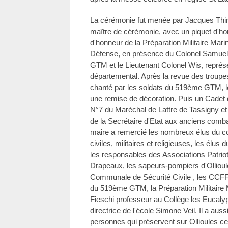
La cérémonie fut menée par Jacques Thim
maître de cérémonie, avec un piquet d'
d'honneur de la Préparation Militaire Mari
Défense, en présence du Colonel Samue
GTM et le Lieutenant Colonel Wis, représen
départemental. Après la revue des troupes 
chanté par les soldats du 519ème GTM, 
une remise de décoration. Puis un Cadet d
N°7 du Maréchal de Lattre de Tassigny 
de la Secrétaire d'Etat aux anciens comba
maire a remercié les nombreux élus du con
civiles, militaires et religieuses, les élu
les responsables des Associations Patrioti
Drapeaux, les sapeurs-pompiers d'Ollioul
Communale de Sécurité Civile , les CCFF,
du 519ème GTM, la Préparation Militaire 
Fieschi professeur au Collège les Eucaly
directrice de l'école Simone Veil. Il a aus
personnes qui préservent sur Ollioules c