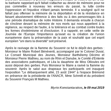
la barbarie rappelant qu'il fallait s'attacher au devoir de mémoire pour ne
pas commettre à nouveau les erreurs du passé, la lutte contre
l'oppression et l'injustice n'étant jamais terminée. Il a souligné qu'il ne
fallait pas offenser la mémoire de la déportation et de la résistance en
faisant abusivement référence à des faits ou à des personnages liés à
une période dramatique de notre Histoire. Il demanda ensuite à chacun
de s'incliner devant la mémoire de nos morts qui nous appellent à la
vigilance, au respect de l'autre, à la tolérance et au combat contre toutes
les formes d'extrémisme et d'exclusion. Il a rappelé, en cette veille de
Journée de l'Europe l'importance qu'avait eu la création de l'union
européenne dans la préservation de la paix et souhaité que cet esprit
européen "uni dans la diversité" soit préservé.
Après le ravivage de la flamme du Souvenir ce fut le dépôt des gerbes :
Monsieur le Maire Robert Bénéventi, accompagné par le Colonel Duval,
Le Conseil Municipal des Jeunes, Monsieur Barthélemy Décimo et
Monsieur Pierre Mathieu, au nom de Rhin et Danube, le Comité d'Entente
des associations patriotiques, et Léa la dauphine de Miss Ollioules ont
aussi déposé des gerbes. Puis Monsieur le Maire a ravivé la flamme du
souvenir. Après le salut aux drapeaux les participants ont inauguré
l'exposition "Le débarquement allié, 15 août 1944" à l'espace Brémond
en présence de la présidente de l'ANACR, Mme Schmitt et du président
du Souvenir Français M Mathieu.
Myrto Konstantarakos
, le 09 mai 2019