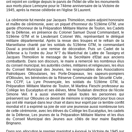
ont rejoint en cortège depuis le parvis de l'hôtel de ville les monuments
aux morts place Lemoyne pour le 74ème anniversaire de la Victoire de
1945, après la messe célébrée en l'église St Laurent.
La cérémonie fut menée par Jacques Thimoléon, maire-adjoint honoraire
et maître de cérémonie, avec un piquet d'honneur du 519ème GTM, une
garde d'honneur de la Préparation Militaire Marine de Toulon, les Cadets
de la Défense, en présence du Colonel Samuel Duval Commandant, le
519ème GTM et le Lieutenant Colonel Wis, représentant le délégué
militaire départemental. Après la revue des troupes et le refrain de la
Marseillaise chanté par les soldats du 519ème GTM, le commandant
Duval a procédé à une remise de décoration. Puis un Cadet de la
Défense a lu l'ordre du Jour N°7 du Maréchal de Lattre de Tassigny et
Jacques Thimoléon le message de la Secrétaire d'Etat aux anciens
combattants. Dans son discours, le maire a remercié les nombreux élus
du conseil municipal, les autorités civiles, militaires et religieuses, les élus
du Conseil Municipal des Jeunes, les responsables des Associations
Patriotiques Ollioulaises, les Porte-Drapeaux, les sapeurs-pompiers
d'Ollioules, les bénévoles de la Réserve Communale de Sécurité Civile ,
les CCFF, La Lyre Provençale, les soldats du 519ème GTM, la
Préparation Militaire Marine de Toulon, M Martina Fieschi professeur au
Collège les Eucalyptus et ses élèves, Mme Toutalian directrice de l'école
Simone Veil. Il a aussi vivement salué toutes les personnes qui
préservent sur Ollioules ce devoir de mémoire si important pour tous ceux
qui ont été marqué dans leur chair et dans leur esprit par ce terrible conflit
mondial et il a exprimé sa joie de voir une jeunesse aussi nombreuse lors
de cette cérémonie, avec les élèves du Collège les Eucalyptus, les cadets
de la Défense, Les jeunes de la Préparation Militaire Marine et les élus
du Conseil Municipal des Jeunes aux côtés de leur maire Baptiste
Brignano.
Dans son allocution le premier magistrat a évoqué la Victoire de 1945 sur