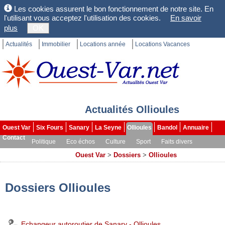
Les cookies assurent le bon fonctionnement de notre site. En
l'utilisant vous acceptez l'utilisation des cookies.
En savoir
plus
OK
Actualités
Immobilier
Locations année
Locations Vacances
Actualités Ollioules
Ouest Var
Six Fours
Sanary
La Seyne
Ollioules
Bandol
Annuaire
Contact
Politique
Eco échos
Culture
Sport
Faits divers
Les brèves
Dossiers
Ouest Var
>
Dossiers
>
Ollioules
Dossiers Ollioules
Echangeur autoroutier de Sanary - Ollioules