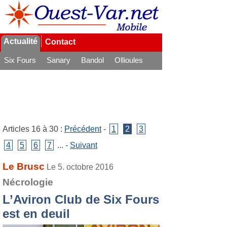
Actualité
Contact
Six Fours
Sanary
Bandol
Ollioules
La Seyne
Articles 16 à 30 :
Précédent
-
1
2
3
4
5
6
7
... -
Suivant
Le Brusc
Le 5. octobre 2016
Nécrologie
L’Aviron Club de Six Fours
est en deuil