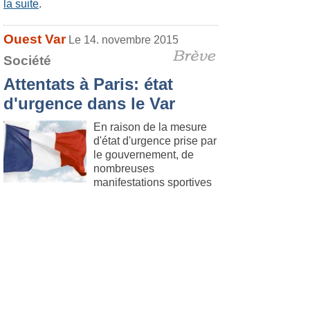
la suite
.
Ouest Var
Le 14. novembre 2015
Société
Attentats à Paris: état
d'urgence dans le Var
En raison de la mesure
d'état d'urgence prise par
le gouvernement, de
nombreuses
manifestations sportives
et culturelles regroupant un public
nombreux risquent d'êtres annulées dans le
département. Il convient de se rapprocher
des fédérations sportives et associations ou
de la Préfecture du Var afin de connaître les
différents événements prévus ce week-end
qui seront annulés.
Lire la suite
.