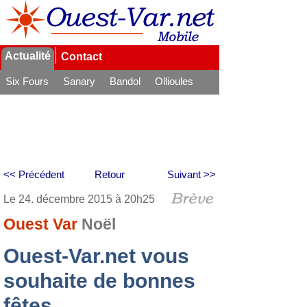
Actualité
Contact
Six Fours
Sanary
Bandol
Ollioules
La Seyne
<< Précédent
Retour
Suivant >>
Le 24. décembre 2015 à 20h25
Ouest Var
Noël
Ouest-Var.net vous
souhaite de bonnes
fêtes