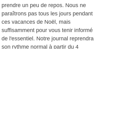
prendre un peu de repos. Nous ne
paraîtrons pas tous les jours pendant
ces vacances de Noël, mais
suffisamment pour vous tenir informé
de l'essentiel. Notre journal reprendra
son rythme normal à partir du 4
janvier. D'ici là nous vous souhaitons
de très bonnes fêtes et un bon bout
d'an !
X.T., le 24 décembre 2015