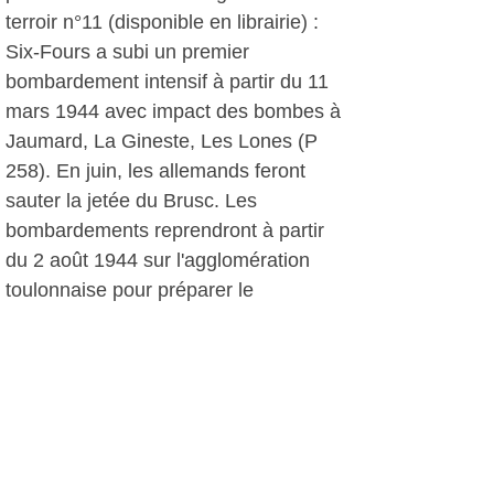
terroir n°11 (disponible en librairie) :
Six-Fours a subi un premier
bombardement intensif à partir du 11
mars 1944 avec impact des bombes à
Jaumard, La Gineste, Les Lones (P
258). En juin, les allemands feront
sauter la jetée du Brusc. Les
bombardements reprendront à partir
du 2 août 1944 sur l'agglomération
toulonnaise pour préparer le
débarquement du 15 août:
bombardement de Six-Fours le 6 puis
le 8 août, du 12 au 14 et le 19 toute la
journée . C'est aussi le 19 que le
croiseurs la Lorraine est venu tirer sur
les batteries côtières , avant de