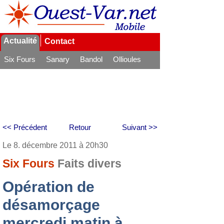
Actualité
Contact
Six Fours
Sanary
Bandol
Ollioules
La Seyne
<< Précédent
Retour
Suivant >>
Le 8. décembre 2011 à 20h30
Six Fours
Faits divers
Opération de
désamorçage
mercredi matin à