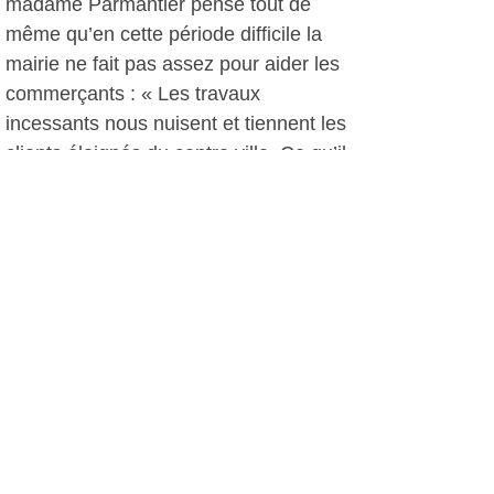
madame Parmantier pense tout de
même qu’en cette période difficile la
mairie ne fait pas assez pour aider les
commerçants : « Les travaux
incessants nous nuisent et tiennent les
clients éloignés du centre ville. Ce qu’il
nous faudrait ce sont des animations
et surtout des places de parking ». Elle
a commencé à faire signer par les
autres commerçants de Reynier une
pétition demandant au maire de Six
Fours de se prononcer sur les
revendications des commerçants et
sur ce qu’il compte faire pour leur venir
en aide : « 40 commerçants ont déjà
signé, et je pense pouvoir récolter
encore 20 signatures dans les jours