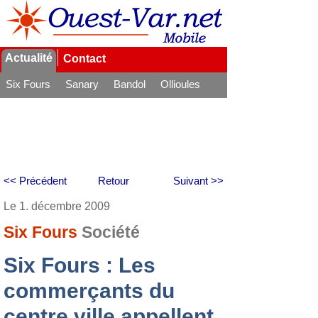
Actualité
Contact
Six Fours
Sanary
Bandol
Ollioules
La Seyne
<< Précédent
Retour
Suivant >>
Le 1. décembre 2009
Six Fours
Société
Six Fours : Les
commerçants du
centre ville appellent