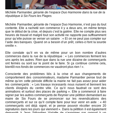
Michèle Parmantier, gérante de l’espace Duo Harmonie dans la rue de la
république à Six Fours les Plages.
Michèle Parmantier, gérante de l’espace Duo Harmonie, n’est pas du tout
contente. Elle a racheté son commerce il y a deux ans, en même temps
que le début de la crise, et depuis c’est la galère. Elle ne compte plus ses
heures de travail et malgré tout son activité ne rapporte pas suffisamment
pour qu’elle puisse se verser un salaire : « Et on ne peut pas compter sur
l’aide des banques. Quand on a besoin d’un prêt, celles-ci font la sourde
oreille ».
Elle constate qu’il en va de même pour un bon nombre d’autres
commerces dans la rue de la république : « Les commerces ferment les
uns après les autres. Rien que dans la rue une dizaine de commerçants
ont fermés ou sont sur le point de le faire. Si ça continue comme cela,
bientôt nos fonds de commerces ne vaudront plus rien ! ».
Consciente des problèmes liés à la crise et aux changements de
comportement des consommateurs, madame Parmantier pense tout de
même qu’en cette période difficile la mairie ne fait pas assez pour aider
les commerçants : « Les travaux incessants nous nuisent et tiennent les
clients éloignés du centre ville. Ce qu’il nous faudrait ce sont des
animations et surtout des places de parking ». Elle a commencé à faire
signer par les autres commerçants de Reynier une pétition demandant au
maire de Six Fours de se prononcer sur les revendications des
commerçants et sur ce qu’il compte faire pour leur venir en aide : « 40
commerçants ont déjà signé, et je pense pouvoir récolter encore 20
signatures dans les jours qui viennent ». Dans la pétition il est également
demandé à Jean Sébastien Vialatte de s’exprimer par rapport à un