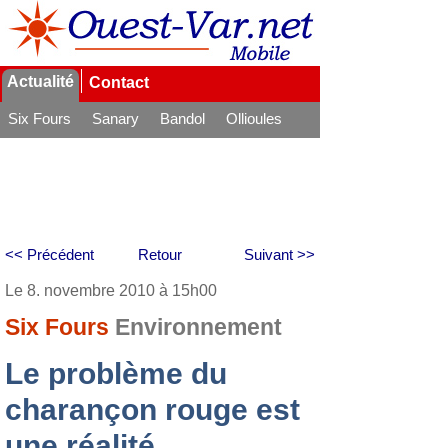
Actualité
Contact
Six Fours
Sanary
Bandol
Ollioules
La Seyne
<< Précédent
Retour
Suivant >>
Le 8. novembre 2010 à 15h00
Six Fours
Environnement
Le problème du
charançon rouge est
une réalité