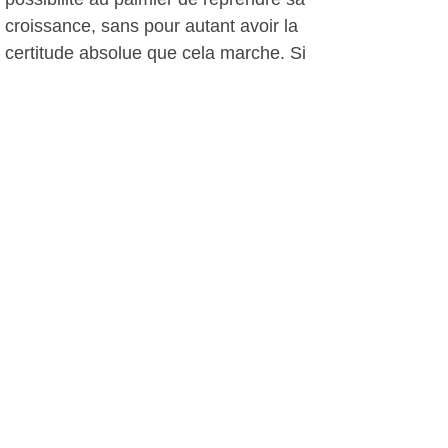
croissance, sans pour autant avoir la
certitude absolue que cela marche. Si
le palmier est sain, on peut effectuer
un traitement chimique. Enfin, des
pièges peuvent être installés afin de
capturer l'insecte. Le service
Environnement met à disposition des
particuliers une liste d'entreprises
compétente en abattage, élagage et
traitement des palmiers ainsi que des
entreprises qualifiées pour le curage.
Hélène Rouquette nous disait: "il faut
que les particuliers et que les autorités
en général aient pleinement
conscience du phénomène.
Maintenant il faut aussi relativiser,