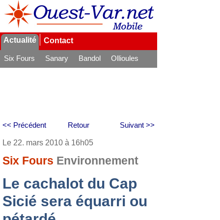
Actualité
Contact
Six Fours
Sanary
Bandol
Ollioules
La Seyne
<< Précédent
Retour
Suivant >>
Le 22. mars 2010 à 16h05
Six Fours
Environnement
Le cachalot du Cap
Sicié sera équarri ou
pétardé