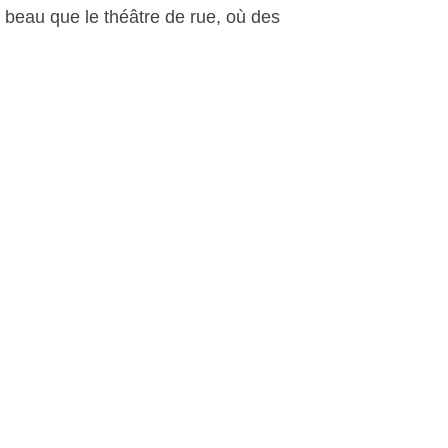
beau que le théâtre de rue, où des
liens spéciaux se créaient. Belle
performance du comédien qui
déambulait sans a priori et sans
aucune crainte des réactions qu’il
pouvait susciter. Ici la fiction pénétrait
dans le réel, et la spontanéité des
gens ne pouvait être feinte. Un instant
de poésie qui n’aura pas laissé
indifférent.
Traste, le 22 mars 2010
Autres photos: