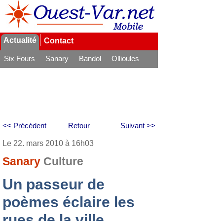
Actualité
Contact
Six Fours
Sanary
Bandol
Ollioules
La Seyne
<< Précédent
Retour
Suivant >>
Le 22. mars 2010 à 16h03
Sanary
Culture
Un passeur de
poèmes éclaire les
rues de la ville