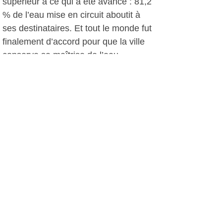
supérieur à ce qui a été avancé : 81,2
% de l’eau mise en circuit aboutit à
ses destinataires. Et tout le monde fut
finalement d’accord pour que la ville
conserve sa maîtrise de l’eau.
Autre hausse annoncée : celle, de
1,50 % du taux de la taxe
d'enlèvement des ordures ménagères
qui passe à 8,13 %.
Parmi les quelques 72 dossiers
inscrits à l’ordre du jour, quelques-uns
furent retirés par le maire : celui,
complexe, de la vente de trois
propriétés communales importantes à
un groupe immobilier; et ceux
concernant le rugby-club six-fournais
dont l’avenir incertain ne permet pas