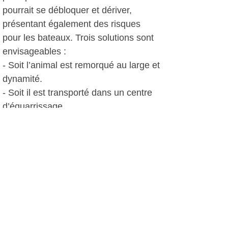
pourrait se débloquer et dériver,
présentant également des risques
pour les bateaux. Trois solutions sont
envisageables :
- Soit l’animal est remorqué au large et
dynamité.
- Soit il est transporté dans un centre
d’équarrissage
- Soit il est remorqué au dessus d’une
fausse abyssale et coulé à l’aide de
gueuses.
La solution deux ne sera sans doute
pas mise en œuvre du fait de la grand
taille de l’animal. La solution la plus
probable est le dynamitage bien que