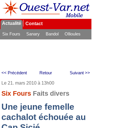
Actualité
Contact
Six Fours
Sanary
Bandol
Ollioules
La Seyne
<< Précédent
Retour
Suivant >>
Le 21. mars 2010 à 13h00
Six Fours
Faits divers
Une jeune femelle
cachalot échouée au
Cap Sicié