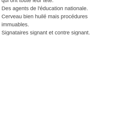
qui ont toute leur tête.
Des agents de l'éducation nationale.
Cerveau bien huilé mais procédures
immuables.
Signataires signant et contre signant.
Injoignables au tout-venant.
Intouchables.
Aux responsabilités diluées.
Et puis moi, la mère,
qui témoigne de mon impuissance à
faire respecter les droits de mon fils.
La mère, qui a la désagréable
impression de faire l'aumône,
de "déranger" la chargée du
recrutement des AVS ou l'association
des droits de l'enfant qui joue aux
abonnés absents, afin d'obtenir