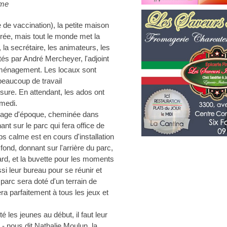
rme
de vaccination), la petite maison
orée, mais tout le monde met la
, la secrétaire, les animateurs, les
tés par André Mercheyer, l'adjoint
déménagement. Les locaux sont
beaucoup de travail
sure. En attendant, les ados ont
amedi.
lage d'époque, cheminée dans
t sur le parc qui fera office de
ps calme est en cours d'installation
 fond, donnant sur l'arrière du parc,
ard, et la buvette pour les moments
si leur bureau pour se réunir et
 parc sera doté d'un terrain de
ra parfaitement à tous les jeux et
les jeunes au début, il faut leur
- nous dit Nathalie Moulun, la