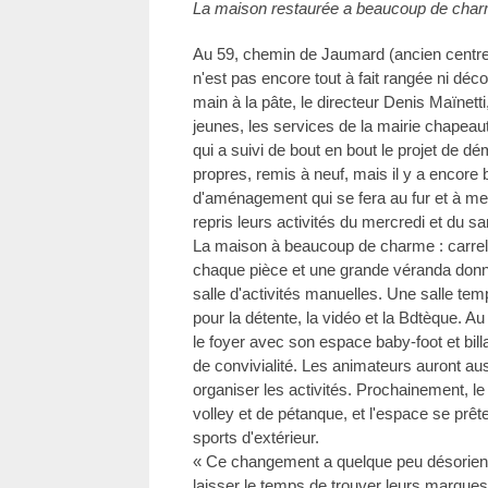
La maison restaurée a beaucoup de cha
Au 59, chemin de Jaumard (ancien centre 
n'est pas encore tout à fait rangée ni déc
main à la pâte, le directeur Denis Maïnetti
jeunes, les services de la mairie chapeau
qui a suivi de bout en bout le projet de 
propres, remis à neuf, mais il y a encore 
d'aménagement qui se fera au fur et à me
repris leurs activités du mercredi et du s
La maison à beaucoup de charme : carre
chaque pièce et une grande véranda donnan
salle d'activités manuelles. Une salle tem
pour la détente, la vidéo et la Bdtèque. Au
le foyer avec son espace baby-foot et bill
de convivialité. Les animateurs auront aus
organiser les activités. Prochainement, le
volley et de pétanque, et l'espace se prête
sports d'extérieur.
« Ce changement a quelque peu désorienté 
laisser le temps de trouver leurs marques 