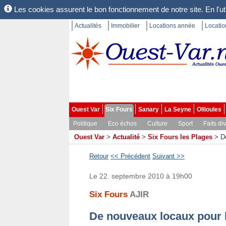
Les cookies assurent le bon fonctionnement de notre site. En l'uti
Actualités
Immobilier
Locations année
Locati
Ouest Var
Six Fours
Sanary
La Seyne
Ollioules
Politique
Eco échos
Culture
Sport
Faits di
Ouest Var
>
Actualité
>
Six Fours les Plages
>
D
Retour
<< Précédent
Suivant >>
Le 22. septembre 2010 à 19h00
Six Fours
AJIR
De nouveaux locaux pour 