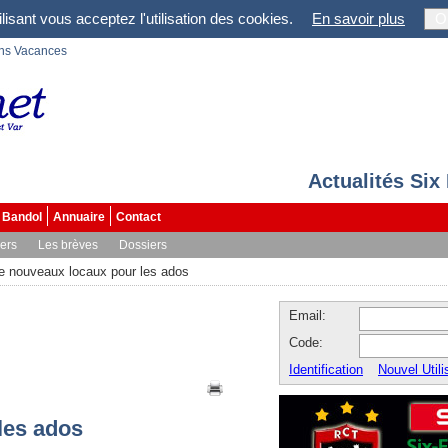
lisant vous acceptez l'utilisation des cookies.
En savoir plus
O
ons Vacances
Actualités Six
Bandol
Annuaire
Contact
vers
Les brèves
Dossiers
e nouveaux locaux pour les ados
Email:
Code:
Identification
Nouvel Utili
les ados