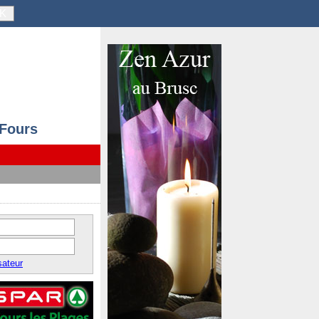
K
 Fours
sateur