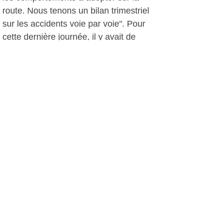
route. Nous tenons un bilan trimestriel
sur les accidents voie par voie". Pour
cette dernière journée, il y avait de
nombreux véhicules dès le matin qui
ont profité de cette vérification gratuite.
D.D, le 22 septembre 2010
Autres photos: