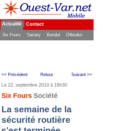
Actualité
Contact
Six Fours
Sanary
Bandol
Ollioules
La Seyne
<< Précédent
Retour
Suivant >>
Le 22. septembre 2010 à 18h30
Six Fours
Société
La semaine de la
sécurité routière
s'est terminée