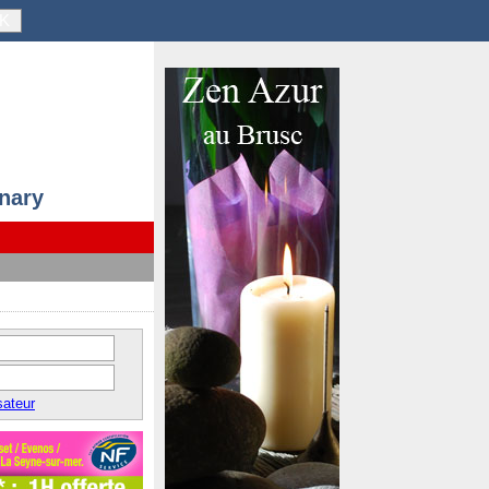
K
anary
sateur