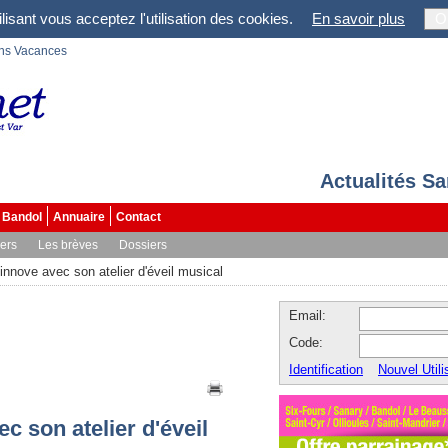
lisant vous acceptez l'utilisation des cookies.
En savoir plus
O
ons Vacances
Actualités S
Bandol
Annuaire
Contact
vers
Les brèves
Dossiers
nnove avec son atelier d'éveil musical
Email:
Code:
Identification
Nouvel Utili
 son atelier d'éveil