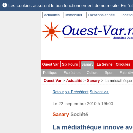
Les cookies assurent le bon fonctionnement de notre site. En l'uti
Actualités
Immobilier
Locations année
Locati
Ouest Var
Six Fours
Sanary
La Seyne
Ollioules
Politique
Eco échos
Culture
Sport
Faits di
Ouest Var
>
Actualité
>
Sanary
>
La médiathèque i
Retour
<< Précédent
Suivant >>
Le 22. septembre 2010 à 19h00
Sanary
Société
La médiathèque innove avec