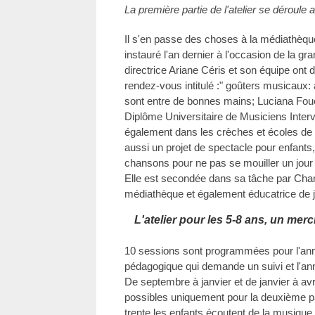
La première partie de l'atelier se déroule 
Il s'en passe des choses à la médiathèque
instauré l'an dernier à l'occasion de la gr
directrice Ariane Céris et son équipe ont 
rendez-vous intitulé :" goûters musicaux: a
sont entre de bonnes mains; Luciana Fouché
Diplôme Universitaire de Musiciens Interv
également dans les crèches et écoles de
aussi un projet de spectacle pour enfants, 
chansons pour ne pas se mouiller un jour d
Elle est secondée dans sa tâche par Chan
médiathèque et également éducatrice de 
L'atelier pour les 5-8 ans, un mer
10 sessions sont programmées pour l'année
pédagogique qui demande un suivi et l'a
De septembre à janvier et de janvier à avri
possibles uniquement pour la deuxième pa
trente les enfants écoutent de la musique,