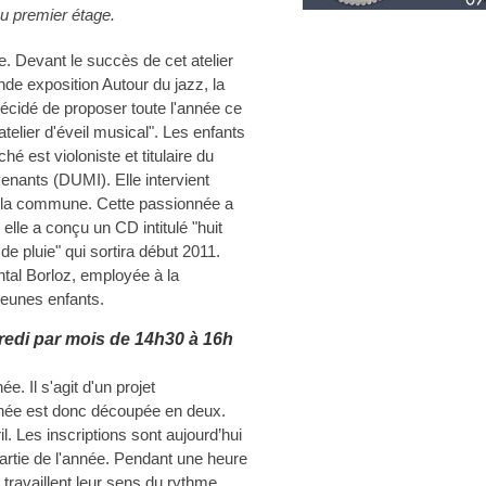
au premier étage.
. Devant le succès de cet atelier
ande exposition Autour du jazz, la
décidé de proposer toute l'année ce
telier d'éveil musical". Les enfants
 est violoniste et titulaire du
enants (DUMI). Elle intervient
 la commune. Cette passionnée a
elle a conçu un CD intitulé "huit
e pluie" qui sortira début 2011.
tal Borloz, employée à la
jeunes enfants.
credi par mois de 14h30 à 16h
. Il s'agit d'un projet
nnée est donc découpée en deux.
l. Les inscriptions sont aujourd’hui
rtie de l'année. Pendant une heure
 travaillent leur sens du rythme,