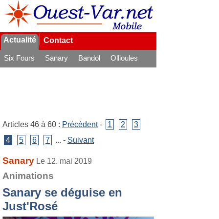
Actualité
Contact
Six Fours
Sanary
Bandol
Ollioules
La Seyne
Articles 46 à 60 :
Précédent
-
1
2
3
4
5
6
7
... -
Suivant
Sanary
Le 12. mai 2019
Animations
Sanary se déguise en
Just'Rosé