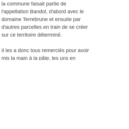
la commune faisait partie de
l'appellation Bandol, d'abord avec le
domaine Terrebrune et ensuite par
d'autres parcelles en train de se créer
sur ce territoire déterminé.
Il les a donc tous remerciés pour avoir
mis la main à la pâte, les uns en
consacrant beaucoup de temps à
aménager cette exposition (en
plantant une vigne factice plus vraie
que nature, en plantant des
immortelles tout à fait vraies, les
autres en prêtant leurs collections
(robinets d’époque, gravures, matériel
agricole…).