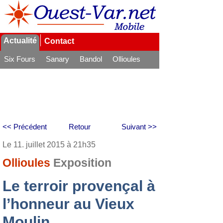
Actualité
Contact
Six Fours
Sanary
Bandol
Ollioules
La Seyne
<< Précédent
Retour
Suivant >>
Le 11. juillet 2015 à 21h35
Ollioules
Exposition
Le terroir provençal à
l’honneur au Vieux
Moulin