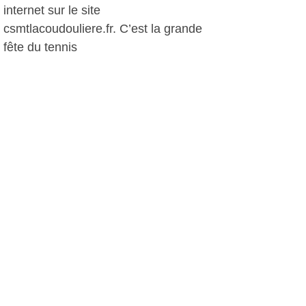
internet sur le site
csmtlacoudouliere.fr. C’est la grande
fête du tennis
PH, le 11 juillet 2015
Plus d'infos:
CSMT La Coudoulière - Tennis
Autres photos: