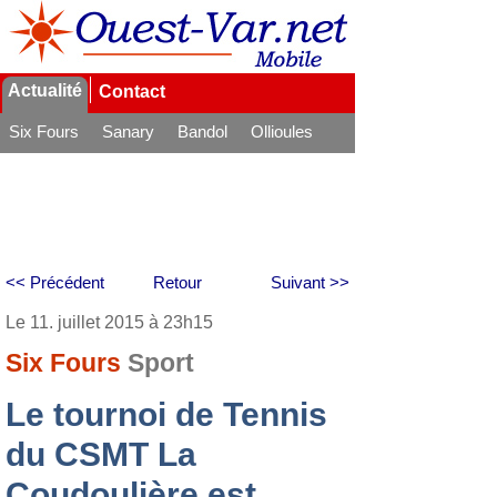
Actualité
Contact
Six Fours
Sanary
Bandol
Ollioules
La Seyne
<< Précédent
Retour
Suivant >>
Le 11. juillet 2015 à 23h15
Six Fours
Sport
Le tournoi de Tennis
du CSMT La
Coudoulière est