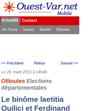
Actualité
Contact
Six Fours
Sanary
Bandol
Ollioules
La Seyne
<< Précédent
Retour
Suivant >>
Le 26. mars 2015 à 14h46
Ollioules
Elections
départementales
Le binôme laetitia
Quilici et Ferdinand