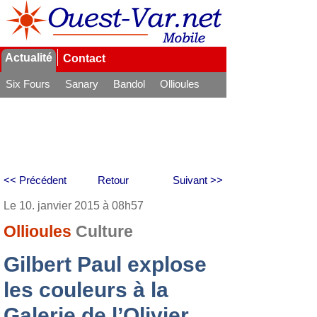
Actualité
Contact
Six Fours
Sanary
Bandol
Ollioules
La Seyne
<< Précédent
Retour
Suivant >>
Le 10. janvier 2015 à 08h57
Ollioules
Culture
Gilbert Paul explose
les couleurs à la
Galerie de l’Olivier