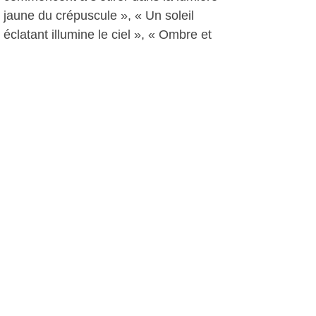
jaune du crépuscule », « Un soleil
éclatant illumine le ciel », « Ombre et
soleil sur la rivière »…
Tourne-toi vers le soleil...
Une atmosphère que Clémentine
Bruneau, directrice de la Galerie de
l’Olivier dépeint par un proverbe
maori : « Tourne-toi vers le soleil,
l’ombre sera derrière toi ».
F.K, le 10 janvier 2015