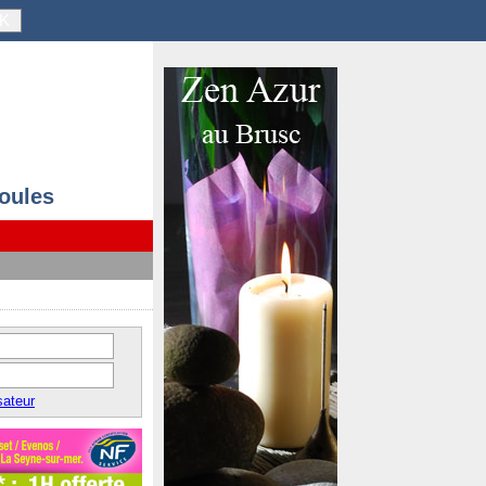
K
ioules
sateur