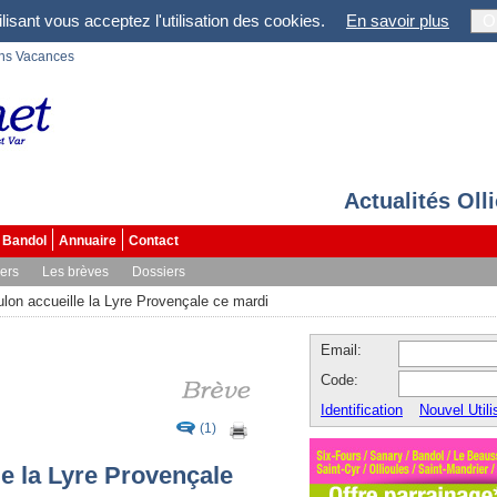
lisant vous acceptez l'utilisation des cookies.
En savoir plus
O
ons Vacances
Actualités Oll
Bandol
Annuaire
Contact
vers
Les brèves
Dossiers
lon accueille la Lyre Provençale ce mardi
Email:
Code:
Identification
Nouvel Utili
(1)
le la Lyre Provençale