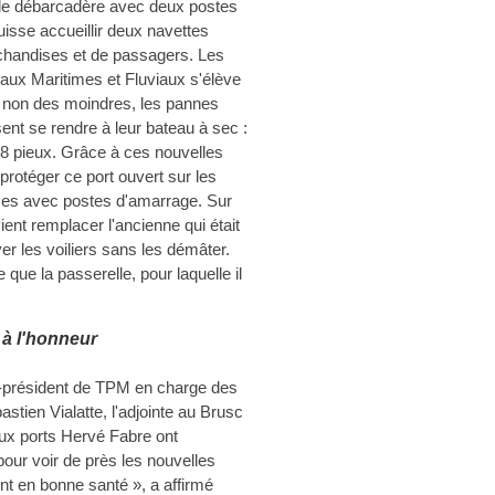
t le débarcadère avec deux postes
uisse accueillir deux navettes
chandises et de passagers. Les
vaux Maritimes et Fluviaux s'élève
et non des moindres, les pannes
sent se rendre à leur bateau à sec :
18 pieux. Grâce à ces nouvelles
protéger ce port ouvert sur les
ces avec postes d'amarrage. Sur
ient remplacer l'ancienne qui était
ver les voiliers sans les démâter.
que la passerelle, pour laquelle il
 à l'honneur
ce-président de TPM en charge des
tien Vialatte, l'adjointe au Brusc
aux ports Hervé Fabre ont
our voir de près les nouvelles
ont en bonne santé », a affirmé