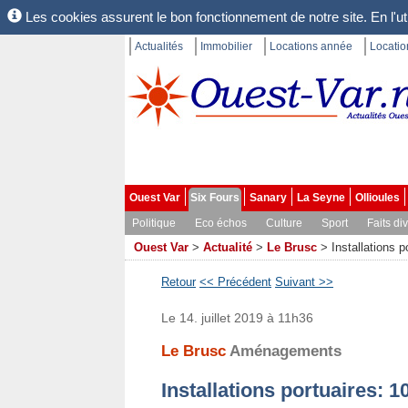
Les cookies assurent le bon fonctionnement de notre site. En l'uti
Actualités
Immobilier
Locations année
Locati
Ouest Var
Six Fours
Sanary
La Seyne
Ollioules
Politique
Eco échos
Culture
Sport
Faits di
Ouest Var
>
Actualité
>
Le Brusc
>
Installations 
Retour
<< Précédent
Suivant >>
Le 14. juillet 2019 à 11h36
Le Brusc
Aménagements
Installations portuaires: 1