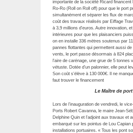
importante de la société Ricard financen
Ro-Ro (Roll on Roll off) pour que le port p
simultanément et séparer les flux de mar
coût des travaux réalisés par Eiffage Tra
à 3,9 millions d'euros. Autre innovation, 
intérieures pour que les plaisanciers puis
on en installe 336 mètres soutenus par 1
pannes flottantes qui permettent aussi de 
vents, le port passe désormais à 824 pla
l'aire de carénage, une grue de 5 tonnes v
vétuste. Dotée d'un palonnier, elle peut le
Son coût s'élève à 130 000€. Il ne manque 
faut trouver le financement
Le Maître de port
Lors de l'inauguration de vendredi, le vi
Ports Robert Cavanna, le maire Jean-Sébas
Delphine Quin et l'adjoint aux travaux et 
embarqué sur les pointus de Lou Capian p
installations portuaires. « Tous les pont s