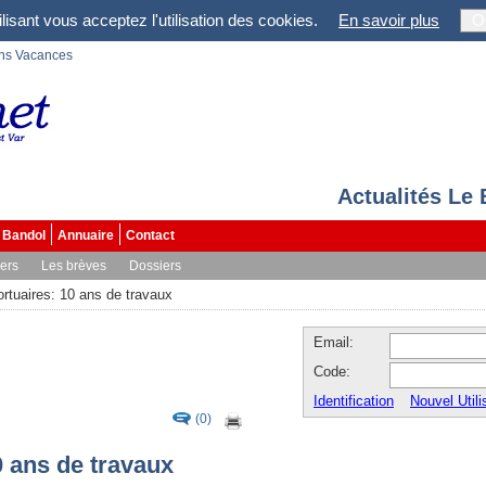
lisant vous acceptez l'utilisation des cookies.
En savoir plus
O
ons Vacances
Actualités Le
Bandol
Annuaire
Contact
vers
Les brèves
Dossiers
portuaires: 10 ans de travaux
Email:
Code:
Identification
Nouvel Utili
(0)
0 ans de travaux