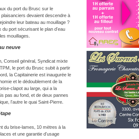
ux du port du Brusc sur le
 plaisanciers devaient descendre à
 rejoindre leur bateau au mouillage ?
 du port sécurisant le plan d'eau
 les mouillages.
eau neuve
on, Conseil général, Syndicat mixte
TPM, le port du Brusc subit à partir
rd, la Capitainerie est inaugurée le
dhomie et le dédoublement de la
rise-clapot au large, qui a la
mais pas au fond, et de deux pannes
que, l'autre le quai Saint-Pierre.
étape
nt du brise-lames, 10 mètres à la
laces et une garantie d'usage