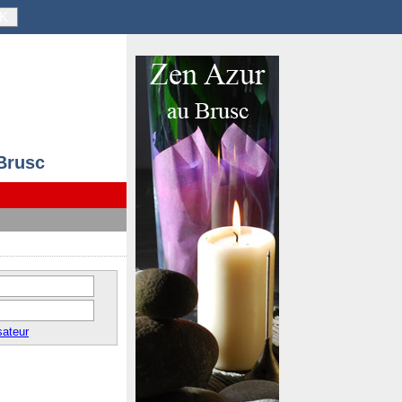
K
 Brusc
sateur