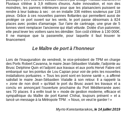
Fluviaux s'élève à 3,9 millions d'euros. Autre innovation, et non des
moindres, les pannes intérieures pour que les plaisanciers puissent se
rendre à leur bateau à sec : on en installe 336 mètres soutenus par 118
pieux. Grâce à ces nouvelles pannes flottantes qui permettent aussi de
protéger ce port ouvert sur les vents, le port passe désormais à 824
places avec postes d'amarrage. Sur l'aire de carénage, une grue de 5
tonnes vient remplacer l'ancienne qui était vétuste. Dotée d'un palonnier,
elle peut lever les voiliers sans les démâter. Son coût s'élève à 130 000€.
Il ne manque que la passerelle, pour laquelle il faut trouver le
financement
Le Maître de port à l'honneur
Lors de l'inauguration de vendredi, le vice-président de TPM en charge
des Ports Robert Cavanna, le maire Jean-Sébastien Vialatte, l'adjointe au
Brusc Delphine Quin et l'adjoint aux travaux et aux ports Hervé Fabre ont
embarqué sur les pointus de Lou Capian pour voir de près les nouvelles
installations portuaires. « Tous les pont sont en bonne santé », a affirmé
satisfait le maire Jean-Sébastien Vialatte à son retour. Il a rappelé la
« zone de non droit » qu'était le port du Brusc avant les travaux et a
conclu en annonçant l'ouverture prochaine du Port Méditerranée avec
ses 70 places. Il a enfin loué le « mode de gestion moderne, efficace et
sympathique du Maître de port Kamel Chihai, toujours présent » et a
lancé un message à la Métropole TPM : « Nous, on veut le garder ! »
Myrto Konstantarakos
, le 14 juillet 2019