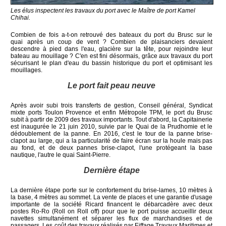
Les élus inspectent les travaux du port avec le Maître de port Kamel
Chihai.
Combien de fois a-t-on retrouvé des bateaux du port du Brusc sur le
quai après un coup de vent ? Combien de plaisanciers devaient
descendre à pied dans l'eau, glacière sur la tête, pour rejoindre leur
bateau au mouillage ? C'en est fini désormais, grâce aux travaux du port
sécurisant le plan d'eau du bassin historique du port et optimisant les
mouillages.
Le port fait peau neuve
Après avoir subi trois transferts de gestion, Conseil général, Syndicat
mixte ports Toulon Provence et enfin Métropole TPM, le port du Brusc
subit à partir de 2009 des travaux importants. Tout d'abord, la Capitainerie
est inaugurée le 21 juin 2010, suivie par le Quai de la Prudhomie et le
dédoublement de la panne. En 2016, c'est le tour de la panne brise-
clapot au large, qui a la particularité de faire écran sur la houle mais pas
au fond, et de deux pannes brise-clapot, l'une protégeant la base
nautique, l'autre le quai Saint-Pierre.
Dernière étape
La dernière étape porte sur le confortement du brise-lames, 10 mètres à
la base, 4 mètres au sommet. La vente de places et une garantie d'usage
importante de la société Ricard financent le débarcadère avec deux
postes Ro-Ro (Roll on Roll off) pour que le port puisse accueillir deux
navettes simultanément et séparer les flux de marchandises et de
passagers. Les coût des travaux réalisés par Eiffage Travaux Maritimes et