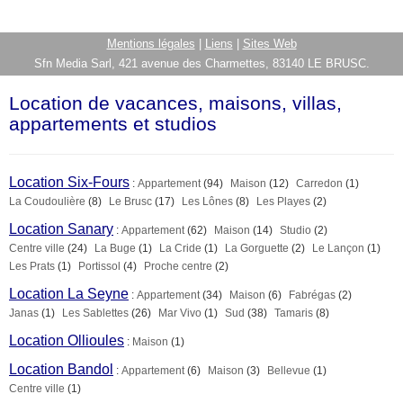
Mentions légales
|
Liens
|
Sites Web
Sfn Media Sarl, 421 avenue des Charmettes, 83140 LE BRUSC.
Location de vacances, maisons, villas,
appartements et studios
Location Six-Fours
:
Appartement
(94)
Maison
(12)
Carredon
(1)
La Coudoulière
(8)
Le Brusc
(17)
Les Lônes
(8)
Les Playes
(2)
Location Sanary
:
Appartement
(62)
Maison
(14)
Studio
(2)
Centre ville
(24)
La Buge
(1)
La Cride
(1)
La Gorguette
(2)
Le Lançon
(1)
Les Prats
(1)
Portissol
(4)
Proche centre
(2)
Location La Seyne
:
Appartement
(34)
Maison
(6)
Fabrégas
(2)
Janas
(1)
Les Sablettes
(26)
Mar Vivo
(1)
Sud
(38)
Tamaris
(8)
Location Ollioules
:
Maison
(1)
Location Bandol
:
Appartement
(6)
Maison
(3)
Bellevue
(1)
Centre ville
(1)