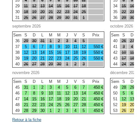
28
4
5
6
7
8
9
10
11
33
8
9
29
11
12
13
14
15
16
17
18
34
15
16
30
18
19
20
21
22
23
24
25
35
22
23
31
25
26
27
28
29
30
31
1
36
29
30
septembre 2026
octobre 2026
Sem
S
D
L
M
M
J
V
S
Prix
Sem
S
D
36
29
30
31
1
2
3
4
5
40
26
27
37
5
6
7
8
9
10
11
12
550 €
41
3
4
38
12
13
14
15
16
17
18
19
550 €
42
10
11
39
19
20
21
22
23
24
25
26
550 €
43
17
18
40
26
27
28
29
30
1
2
3
44
24
25
novembre 2026
décembre 202
Sem
S
D
L
M
M
J
V
S
Prix
Sem
S
D
45
31
1
2
3
4
5
6
7
450 €
49
28
29
46
7
8
9
10
11
12
13
14
450 €
50
5
6
47
14
15
16
17
18
19
20
21
450 €
51
12
13
48
21
22
23
24
25
26
27
28
450 €
52
19
20
49
28
29
30
1
2
3
4
5
450 €
53
26
27
Retour à la fiche