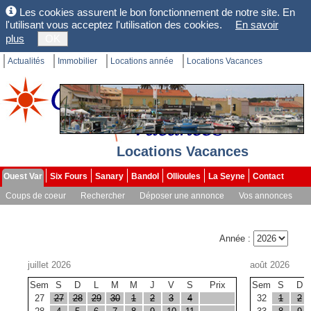
Les cookies assurent le bon fonctionnement de notre site. En
l'utilisant vous acceptez l'utilisation des cookies.
En savoir
plus
OK
Actualités
Immobilier
Locations année
Locations Vacances
Locations Vacances
Ouest Var
Six Fours
Sanary
Bandol
Ollioules
La Seyne
Contact
Coups de coeur
Rechercher
Déposer une annonce
Vos annonces
Vos alertes
Toutes les agences
Année :
juillet 2026
août 2026
Sem
S
D
L
M
M
J
V
S
Prix
Sem
S
D
27
27
28
29
30
1
2
3
4
32
1
2