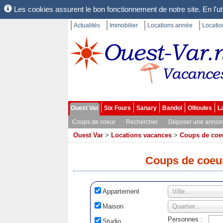
Les cookies assurent le bon fonctionnement de notre site. En l'uti
Actualités
Immobilier
Locations année
Locati
Ouest Var
Six Fours
Sanary
Bandol
Ollioules
L
Coups de coeur
Rechercher
Déposer une annon
Ouest Var
>
Locations vacances
>
Coups de coe
Coups de coeu
Appartement
Ville...
Maison
Quartier...
Personnes :
Studio