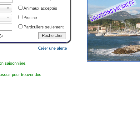
Animaux acceptés
Piscine
Particuliers seulement
6+
Créer une alerte
on saisonnière.
dessus pour trouver des