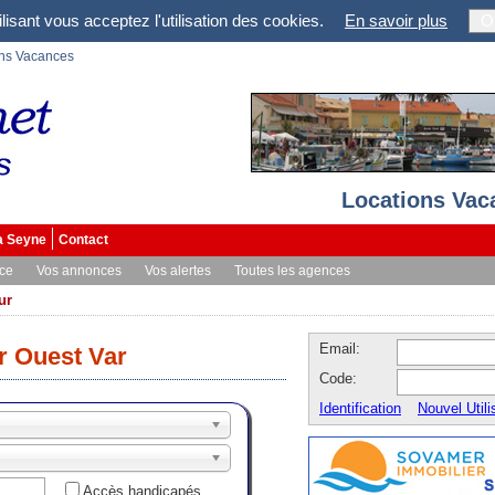
lisant vous acceptez l'utilisation des cookies.
En savoir plus
O
ons Vacances
Locations Vac
a Seyne
Contact
ce
Vos annonces
Vos alertes
Toutes les agences
ur
Email:
r Ouest Var
Code:
Identification
Nouvel Utili
Accès handicapés