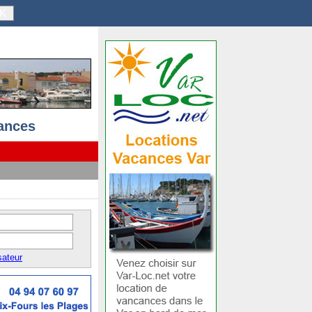
K
ances
sateur