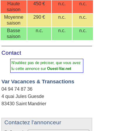
Haute
450 €
n.c.
n.c.
saison
Moyenne
290 €
n.c.
n.c.
saison
Basse
n.c.
n.c.
n.c.
saison
Contact
N'oubliez pas de préciser, que vous avez
lu cette annonce sur
Ouest-Var.net
Var Vacances & Transactions
04 94 74 87 36
4 quai Jules Guesde
83430 Saint Mandrier
Contactez l'annonceur