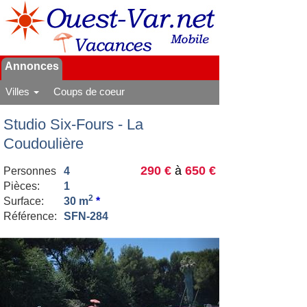
Annonces
Villes
Coups de coeur
Studio Six-Fours - La
Coudoulière
290 €
à
650 €
Personnes
4
Pièces:
1
2
Surface:
30 m
*
Référence:
SFN-284