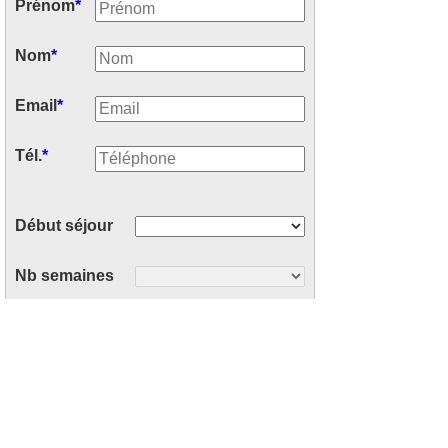
Prénom
*
Nom
*
Email
*
Tél.
*
Début séjour
Nb semaines
Nb personnes
Votre message
*
: