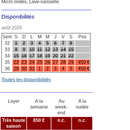
Micro ondes, Lave-vaisselle.
Disponibilités
août 2026
Sem
S
D
L
M
M
J
V
S
Prix
32
1
2
3
4
5
6
7
8
33
8
9
10
11
12
13
14
15
34
15
16
17
18
19
20
21
22
35
22
23
24
25
26
27
28
29
450 €
36
29
30
31
1
2
3
4
5
450 €
Toutes les disponibilités
Loyer
A la
Au
A la
semaine
week-
nuitée
end
Très haute
650 €
n.c.
n.c.
saison