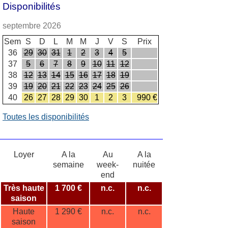
Disponibilités
septembre 2026
Sem
S
D
L
M
M
J
V
S
Prix
36
29
30
31
1
2
3
4
5
37
5
6
7
8
9
10
11
12
38
12
13
14
15
16
17
18
19
39
19
20
21
22
23
24
25
26
40
26
27
28
29
30
1
2
3
990 €
Toutes les disponibilités
Loyer
A la
Au
A la
semaine
week-
nuitée
end
Très haute
1 700 €
n.c.
n.c.
saison
Haute
1 290 €
n.c.
n.c.
saison