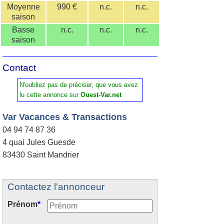
Moyenne
990 €
n.c.
n.c.
saison
Basse
n.c.
n.c.
n.c.
saison
Contact
N'oubliez pas de préciser, que vous avez
lu cette annonce sur
Ouest-Var.net
Var Vacances & Transactions
04 94 74 87 36
4 quai Jules Guesde
83430 Saint Mandrier
Contactez l'annonceur
Prénom
*