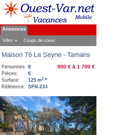
Annonces
Villes
Coups de coeur
Maison T6 La Seyne - Tamaris
990 €
à
1 700 €
Personnes
8
Pièces:
6
2
Surface:
125 m
*
Référence:
SFN-233