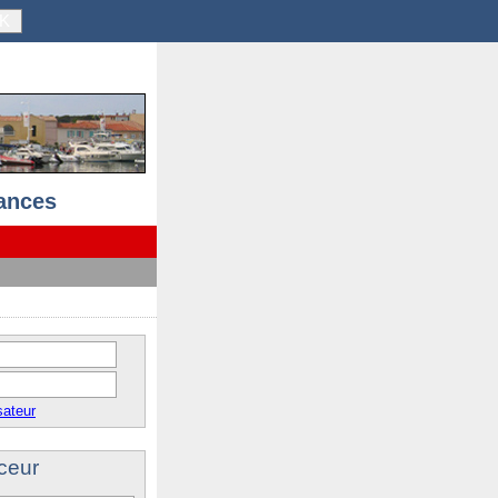
K
ances
sateur
ceur