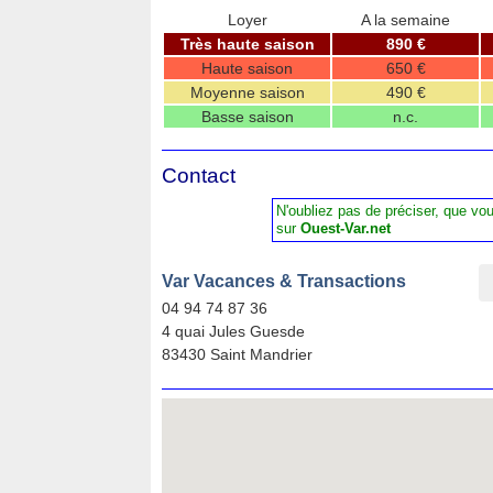
Loyer
A la semaine
Très haute saison
890 €
Haute saison
650 €
Moyenne saison
490 €
Basse saison
n.c.
Contact
N'oubliez pas de préciser, que vo
sur
Ouest-Var.net
Var Vacances & Transactions
04 94 74 87 36
4 quai Jules Guesde
83430 Saint Mandrier