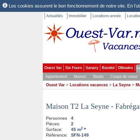
Les cookies assurent le bon fonctionnement de notre site. En l'uti
Actualités
Immobilier
Locations année
Locati
Ouest Var
Six Fours
Sanary
Bandol
Ollioules
L
Appartement
Maison
Studio
Coups de coeur
Ouest Var
>
Locations vacances
>
La Seyne
>
M
Maison T2 La Seyne - Fabréga
Personnes
4
Pièces:
2
2
Surface:
45 m
*
Référence:
SFN-149