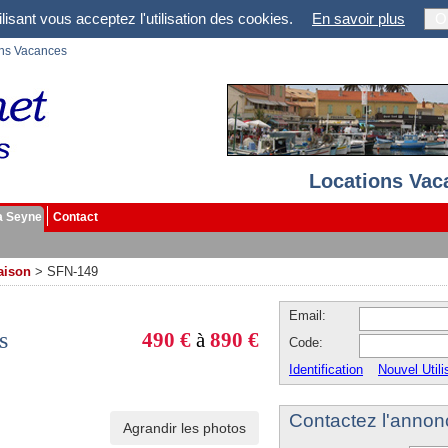
lisant vous acceptez l'utilisation des cookies.
En savoir plus
O
ons Vacances
Locations Vac
a Seyne
Contact
aison
>
SFN-149
Email:
s
490 €
à
890 €
Code:
Identification
Nouvel Utili
Contactez l'annon
Agrandir les photos