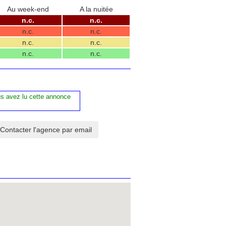
Au week-end
A la nuitée
n.c.
n.c.
n.c.
n.c.
n.c.
n.c.
n.c.
n.c.
us avez lu cette annonce