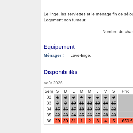
Le linge, les serviettes et le ménage fin de séjo
Logement non fumeur.
Nombre de cha
Equipement
Ménager :
Lave-linge.
Disponibilités
août 2026
Sem
S
D
L
M
M
J
V
S
Prix
32
1
2
3
4
5
6
7
8
33
8
9
10
11
12
13
14
15
34
15
16
17
18
19
20
21
22
35
22
23
24
25
26
27
28
29
36
29
30
31
1
2
3
4
5
650 €