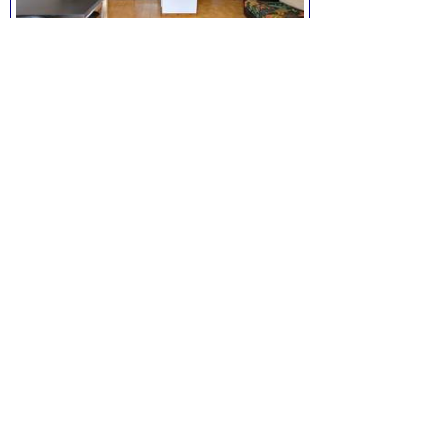
Appartement T3 à Six-Fours
3 pièces, de 45 m² environ, pour
5
personne(s),
2 chambres,
orienté sud, piscine,
Prix:
600 à 785 euros / semaine
Voir la fiche