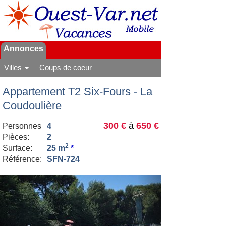
Annonces
Villes
Coups de coeur
Appartement T2 Six-Fours - La
Coudoulière
300 €
à
650 €
Personnes
4
Pièces:
2
2
Surface:
25 m
*
Référence:
SFN-724