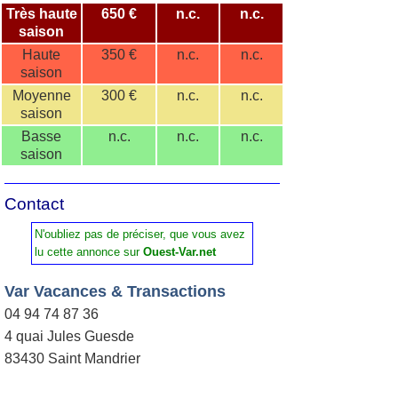
Très haute
650 €
n.c.
n.c.
saison
Haute
350 €
n.c.
n.c.
saison
Moyenne
300 €
n.c.
n.c.
saison
Basse
n.c.
n.c.
n.c.
saison
Contact
N'oubliez pas de préciser, que vous avez
lu cette annonce sur
Ouest-Var.net
Var Vacances & Transactions
04 94 74 87 36
4 quai Jules Guesde
83430 Saint Mandrier