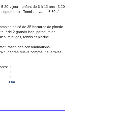
5,20  / jour - enfant de 6 à 12 ans : 3,20
5 septembre) - Tennis payant : 6,50  /
 Domaine boisé de 35 hectares de pinède
our de 2 grands lacs, parcours de
es, mini-golf, tennis et piscine.
 facturation des consommations
 kWh, daprès relevé compteur à larrivée
bres:
1
1
:
1
Oui