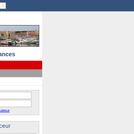
K
ances
sateur
ceur