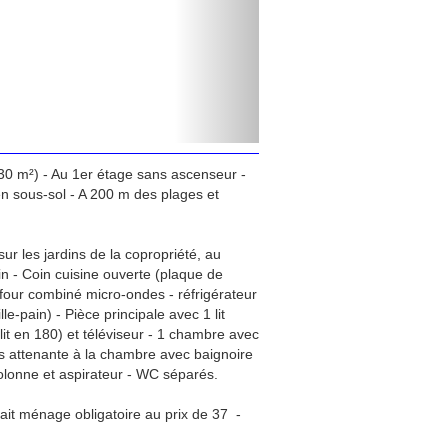
0 m²) - Au 1er étage sans ascenseur -
n sous-sol - A 200 m des plages et
sur les jardins de la copropriété, au
in - Coin cuisine ouverte (plaque de
 four combiné micro-ondes - réfrigérateur
le-pain) - Pièce principale avec 1 lit
it en 180) et téléviseur - 1 chambre avec
ins attenante à la chambre avec baignoire
colonne et aspirateur - WC séparés.
ait ménage obligatoire au prix de 37  -