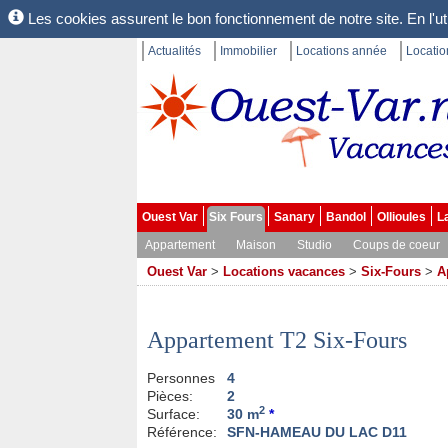
Les cookies assurent le bon fonctionnement de notre site. En l'uti
Actualités
Immobilier
Locations année
Locati
Ouest Var
Six Fours
Sanary
Bandol
Ollioules
L
Appartement
Maison
Studio
Coups de coeur
Ouest Var
>
Locations vacances
>
Six-Fours
>
A
Appartement T2 Six-Fours
Personnes
4
Pièces:
2
2
Surface:
30 m
*
Référence:
SFN-HAMEAU DU LAC D11