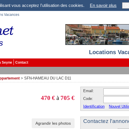
lisant vous acceptez l'utilisation des cookies.
En savoir plus
O
ons Vacances
Locations Vac
a Seyne
Contact
ppartement
>
SFN-HAMEAU DU LAC D11
Email:
470 €
à
705 €
Code:
Identification
Nouvel Utili
Contactez l'annon
Agrandir les photos