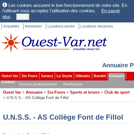
Les cookies assurent le bon fonctionnement de notre site. En
l'utilisant vous acceptez l'utilisation des cookies.
En savoir
plus
OK
Actualités
Immobilier
Locations année
Locations Vacances
Annuaire P
Ouest Var
Six Fours
Sanary
La Seyne
Ollioules
Bandol
Annuaire
Contact
Tous les professionnels
Rechercher
Ouest Var
>
Annuaire
>
Six-Fours
>
Sports et loisirs
>
Club de sport
>
U.N.S.S. - AS Collège Font de Fillol
U.N.S.S. - AS Collège Font de Fillol