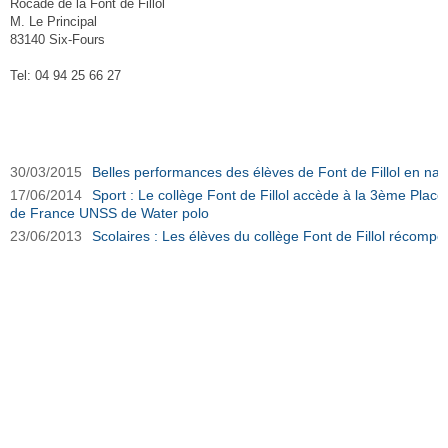
Rocade de la Font de Fillol
M. Le Principal
83140 Six-Fours
Tel: 04 94 25 66 27
U.N.S.S. - AS Collège Font de Fillol sur Ouest-Var.net
30/03/2015
Belles performances des élèves de Font de Fillol en na
17/06/2014
Sport : Le collège Font de Fillol accède à la 3ème Plac
de France UNSS de Water polo
23/06/2013
Scolaires : Les élèves du collège Font de Fillol récomp