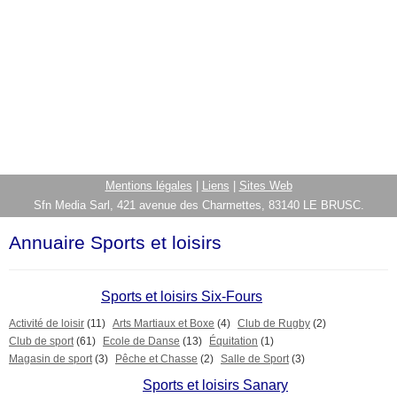
Mentions légales
|
Liens
|
Sites Web
Sfn Media Sarl, 421 avenue des Charmettes, 83140 LE BRUSC.
Annuaire Sports et loisirs
Sports et loisirs Six-Fours
Activité de loisir
(11)
Arts Martiaux et Boxe
(4)
Club de Rugby
(2)
Club de sport
(61)
Ecole de Danse
(13)
Équitation
(1)
Magasin de sport
(3)
Pêche et Chasse
(2)
Salle de Sport
(3)
Sports et loisirs Sanary