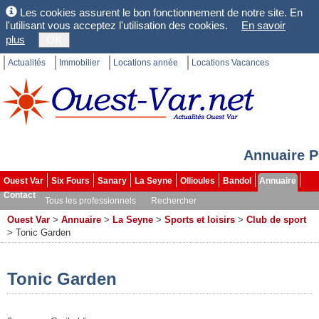
Les cookies assurent le bon fonctionnement de notre site. En
l'utilisant vous acceptez l'utilisation des cookies.
En savoir
plus
OK
Actualités
Immobilier
Locations année
Locations Vacances
Annuaire P
Ouest Var
Six Fours
Sanary
La Seyne
Ollioules
Bandol
Annuaire
Contact
Tous les professionnels
Rechercher
Ouest Var
>
Annuaire
>
La Seyne
>
Sports et loisirs
>
Club de sport
>
Tonic Garden
Tonic Garden