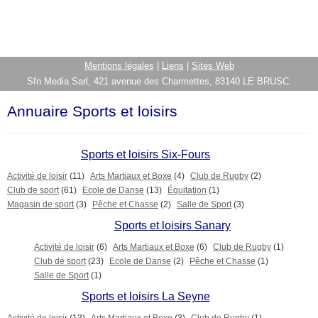
Mentions légales
|
Liens
|
Sites Web
Sfn Media Sarl, 421 avenue des Charmettes, 83140 LE BRUSC.
Annuaire Sports et loisirs
Sports et loisirs Six-Fours
Activité de loisir
(11)
Arts Martiaux et Boxe
(4)
Club de Rugby
(2)
Club de sport
(61)
Ecole de Danse
(13)
Équitation
(1)
Magasin de sport
(3)
Pêche et Chasse
(2)
Salle de Sport
(3)
Sports et loisirs Sanary
Activité de loisir
(6)
Arts Martiaux et Boxe
(6)
Club de Rugby
(1)
Club de sport
(23)
Ecole de Danse
(2)
Pêche et Chasse
(1)
Salle de Sport
(1)
Sports et loisirs La Seyne