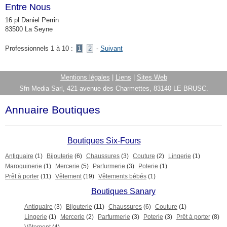
Entre Nous
16 pl Daniel Perrin
83500 La Seyne
Professionnels 1 à 10 :
1
2
-
Suivant
Mentions légales
|
Liens
|
Sites Web
Sfn Media Sarl, 421 avenue des Charmettes, 83140 LE BRUSC.
Annuaire Boutiques
Boutiques Six-Fours
Antiquaire
(1)
Bijouterie
(6)
Chaussures
(3)
Couture
(2)
Lingerie
(1)
Maroquinerie
(1)
Mercerie
(5)
Parfurmerie
(3)
Poterie
(1)
Prêt à porter
(11)
Vêtement
(19)
Vêtements bébés
(1)
Boutiques Sanary
Antiquaire
(3)
Bijouterie
(11)
Chaussures
(6)
Couture
(1)
Lingerie
(1)
Mercerie
(2)
Parfurmerie
(3)
Poterie
(3)
Prêt à porter
(8)
Vêtement
(4)