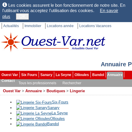
Les cookies assurent le bon fonctionnement de notre site. En
l'utilisant vous acceptez l'utilisation des cookies.
En savoir
plus
OK
Actualités
Immobilier
Locations année
Locations Vacances
Annuaire P
Ouest Var
Six Fours
Sanary
La Seyne
Ollioules
Bandol
Annuaire
Contact
Tous les professionnels
Rechercher
Ouest Var
>
Annuaire
>
Boutiques
>
Lingerie
Six-Fours
Sanary
La Seyne
Ollioules
Bandol