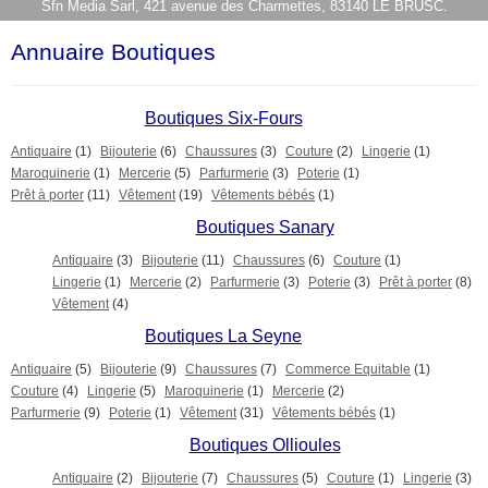
Sfn Media Sarl, 421 avenue des Charmettes, 83140 LE BRUSC.
Annuaire Boutiques
Boutiques Six-Fours
Antiquaire
(1)
Bijouterie
(6)
Chaussures
(3)
Couture
(2)
Lingerie
(1)
Maroquinerie
(1)
Mercerie
(5)
Parfurmerie
(3)
Poterie
(1)
Prêt à porter
(11)
Vêtement
(19)
Vêtements bébés
(1)
Boutiques Sanary
Antiquaire
(3)
Bijouterie
(11)
Chaussures
(6)
Couture
(1)
Lingerie
(1)
Mercerie
(2)
Parfurmerie
(3)
Poterie
(3)
Prêt à porter
(8)
Vêtement
(4)
Boutiques La Seyne
Antiquaire
(5)
Bijouterie
(9)
Chaussures
(7)
Commerce Equitable
(1)
Couture
(4)
Lingerie
(5)
Maroquinerie
(1)
Mercerie
(2)
Parfurmerie
(9)
Poterie
(1)
Vêtement
(31)
Vêtements bébés
(1)
Boutiques Ollioules
Antiquaire
(2)
Bijouterie
(7)
Chaussures
(5)
Couture
(1)
Lingerie
(3)