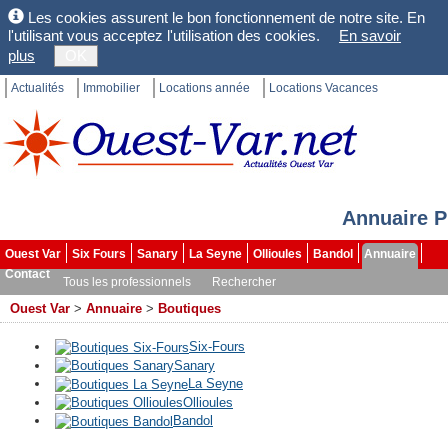
Les cookies assurent le bon fonctionnement de notre site. En
l'utilisant vous acceptez l'utilisation des cookies.
En savoir
plus
OK
Actualités
Immobilier
Locations année
Locations Vacances
Annuaire P
Ouest Var
Six Fours
Sanary
La Seyne
Ollioules
Bandol
Annuaire
Contact
Tous les professionnels
Rechercher
Ouest Var
>
Annuaire
>
Boutiques
Six-Fours
Sanary
La Seyne
Ollioules
Bandol