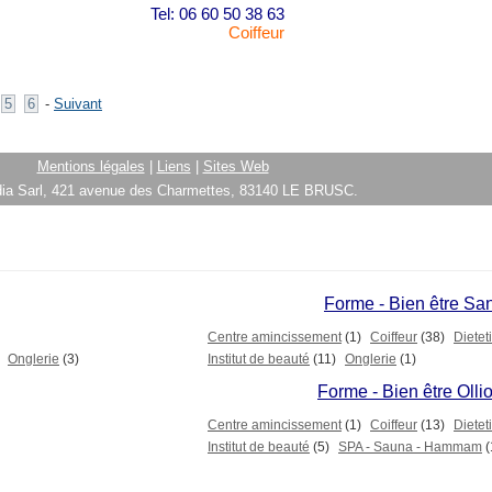
Tel: 06 60 50 38 63
Coiffeur
5
6
-
Suivant
Mentions légales
|
Liens
|
Sites Web
ia Sarl, 421 avenue des Charmettes, 83140 LE BRUSC.
Forme - Bien être Sa
Centre amincissement
(1)
Coiffeur
(38)
Dietet
Onglerie
(3)
Institut de beauté
(11)
Onglerie
(1)
Forme - Bien être Olli
Centre amincissement
(1)
Coiffeur
(13)
Dietet
Institut de beauté
(5)
SPA - Sauna - Hammam
(