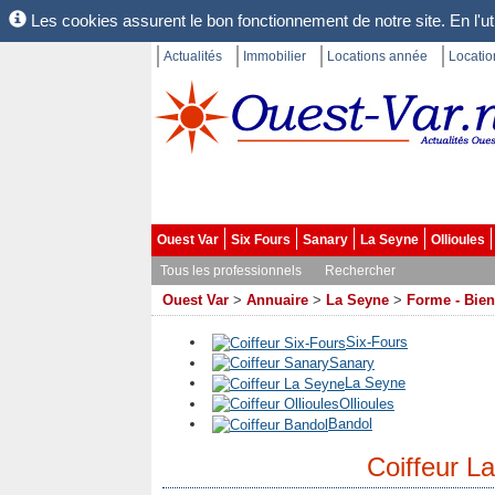
Les cookies assurent le bon fonctionnement de notre site. En l'uti
Actualités
Immobilier
Locations année
Locati
Ouest Var
Six Fours
Sanary
La Seyne
Ollioules
Tous les professionnels
Rechercher
Ouest Var
>
Annuaire
>
La Seyne
>
Forme - Bien
Six-Fours
Sanary
La Seyne
Ollioules
Bandol
Coiffeur L