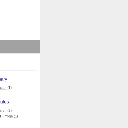
nary
icien
(1)
oules
icien
(2)
1)
Yoga
(1)