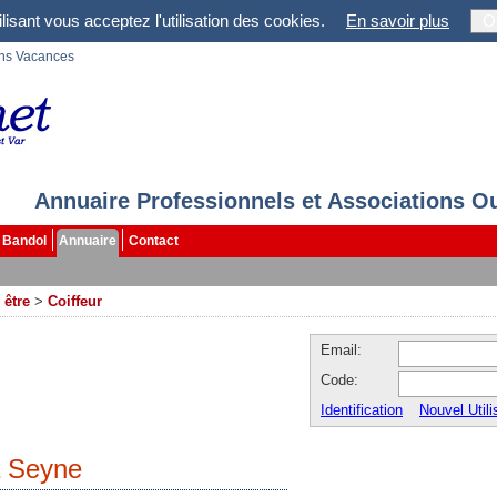
lisant vous acceptez l'utilisation des cookies.
En savoir plus
O
ons Vacances
Annuaire Professionnels et Associations O
Bandol
Annuaire
Contact
 être
>
Coiffeur
Email:
Code:
Identification
Nouvel Utili
a Seyne