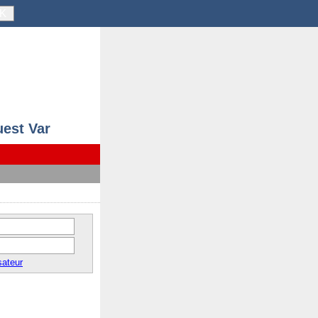
K
uest Var
sateur