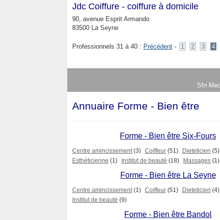
Jdc Coiffure - coiffure à domicile
90, avenue Esprit Armando
83500 La Seyne
Professionnels 31 à 40 :
Précédent
-
1
2
3
4
Sfn Med
Annuaire Forme - Bien être
Forme - Bien être Six-Fours
Centre amincissement
(3)
Coiffeur
(51)
Dieteticien
(5)
Esthéticienne
(1)
Institut de beauté
(18)
Massages
(1)
Forme - Bien être La Seyne
Centre amincissement
(1)
Coiffeur
(51)
Dieteticien
(4)
Institut de beauté
(9)
Forme - Bien être Bandol